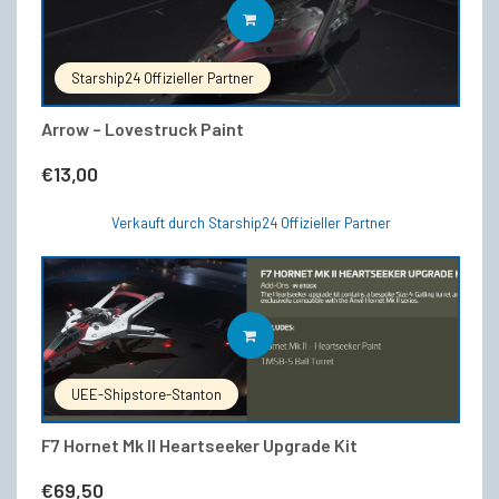
IN DEN WARENKORB
Starship24 Offizieller Partner
Arrow – Lovestruck Paint
€
13,00
Verkauft durch Starship24 Offizieller Partner
IN DEN WARENKORB
UEE-Shipstore-Stanton
F7 Hornet Mk II Heartseeker Upgrade Kit
€
69,50