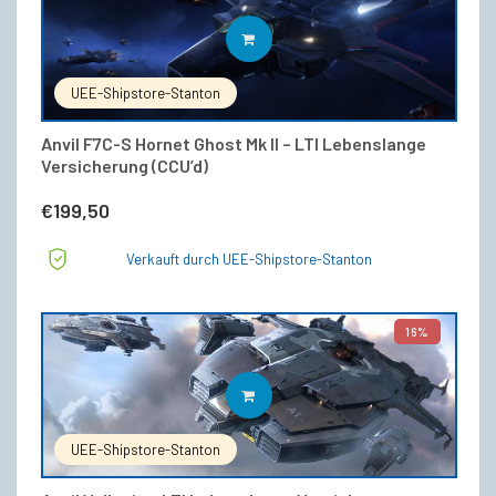
IN DEN WARENKORB
UEE-Shipstore-Stanton
Anvil F7C-S Hornet Ghost Mk II – LTI Lebenslange
Versicherung (CCU’d)
€
199,50
Verkauft durch UEE-Shipstore-Stanton
16%
IN DEN WARENKORB
UEE-Shipstore-Stanton