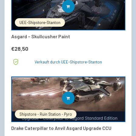
IN DEN WARENKORB
UEE-Shipstore-Stanton
Asgard – Skullcusher Paint
€
28,50
Verkauft durch UEE-Shipstore-Stanton
IN DEN WARENKORB
Shipstore - Ruin Station - Pyro
Drake Caterpillar to Anvil Asgard Upgrade CCU