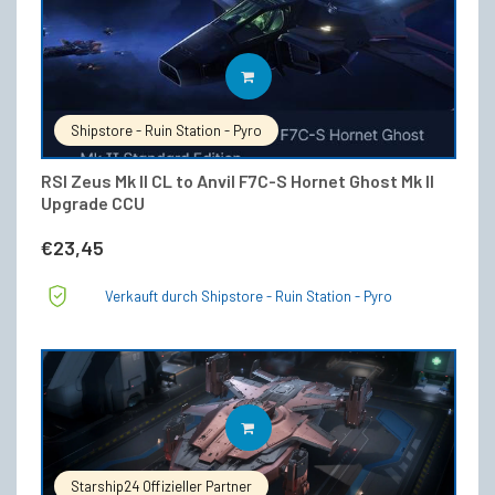
IN DEN WARENKORB
Shipstore - Ruin Station - Pyro
RSI Zeus Mk II CL to Anvil F7C-S Hornet Ghost Mk II
Upgrade CCU
€
23,45
Verkauft durch Shipstore - Ruin Station - Pyro
IN DEN WARENKORB
Starship24 Offizieller Partner