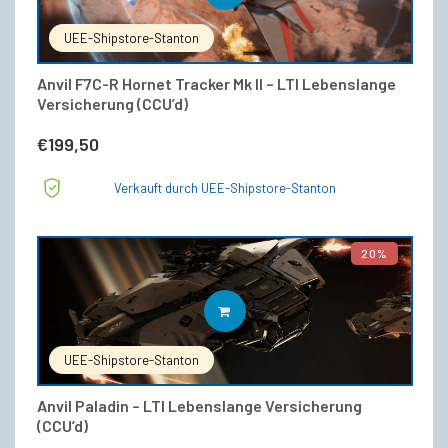
UEE-Shipstore-Stanton
Anvil F7C-R Hornet Tracker Mk II – LTI Lebenslange
Versicherung (CCU’d)
€
199,50
Verkauft durch UEE-Shipstore-Stanton
20%
IN DEN WARENKORB
UEE-Shipstore-Stanton
Anvil Paladin – LTI Lebenslange Versicherung
(CCU’d)