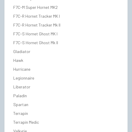
F7C-M Super Hornet MK2
F7C-R Hornet Tracker MK I
F7C-R Hornet Tracker Mk II
F7C-S Hornet Ghost MK I
F7C-S Hornet Ghost Mk II
Gladiator
Hawk
Hurricane
Legionnaire
Liberator
Paladin
Spartan
Terrapin
Terrapin Medic
Valkyrie