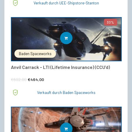
Verkauft durch UEE-Shipstore-Stanton
war:
ist:
€375,00
€324,50.
33%
IN DEN WARENKORB
Baden Spaceworks
Anvil Carrack – LTI (Lifetime Insurance) (CCU’d)
Ursprünglicher
Aktueller
€
692,00
€
464,00
Preis
Preis
Verkauft durch Baden Spaceworks
war:
ist:
€692,00
€464,00.
IN DEN WARENKORB