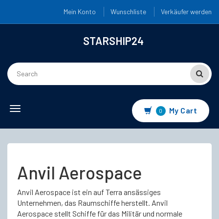
Mein Konto
Wunschliste
Verkäufer werden
STARSHIP24
Toggle
My Cart
0
navigation
Anvil Aerospace
Anvil Aerospace ist ein auf Terra ansässiges
Unternehmen, das Raumschiffe herstellt. Anvil
Aerospace stellt Schiffe für das Militär und normale