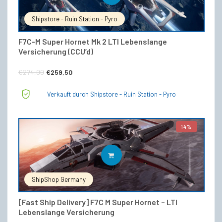
Shipstore - Ruin Station - Pyro
F7C-M Super Hornet Mk 2 LTI Lebenslange
Versicherung (CCU’d)
Ursprünglicher
Aktueller
€
274,00
€
259,50
Preis
Preis
Verkauft durch Shipstore - Ruin Station - Pyro
war:
ist:
€274,00
€259,50.
14%
IN DEN WARENKORB
ShipShop Germany
[Fast Ship Delivery] F7C M Super Hornet – LTI
Lebenslange Versicherung