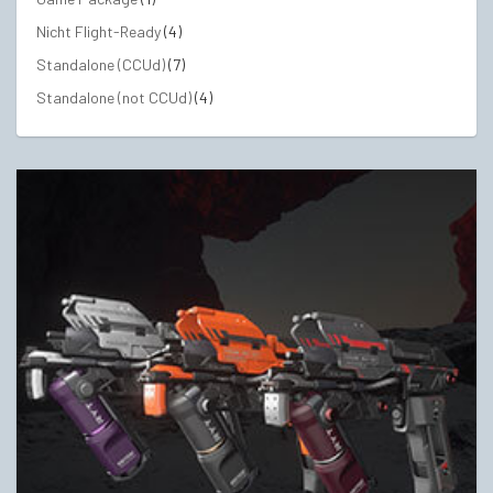
Nicht Flight-Ready
(4)
Standalone (CCUd)
(7)
Standalone (not CCUd)
(4)