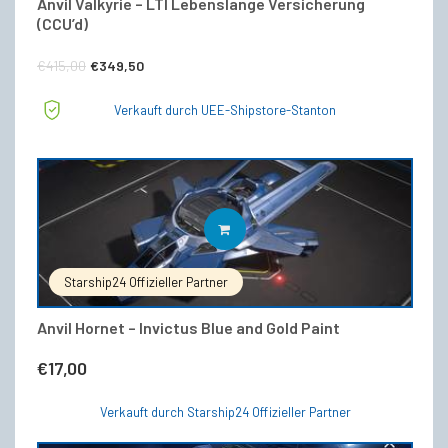
Anvil Valkyrie – LTI Lebenslange Versicherung
(CCU’d)
Ursprünglicher
Aktueller
€
415,00
€
349,50
Preis
Preis
Verkauft durch UEE-Shipstore-Stanton
war:
ist:
€415,00
€349,50.
IN DEN WARENKORB
Starship24 Offizieller Partner
Anvil Hornet – Invictus Blue and Gold Paint
€
17,00
Verkauft durch Starship24 Offizieller Partner