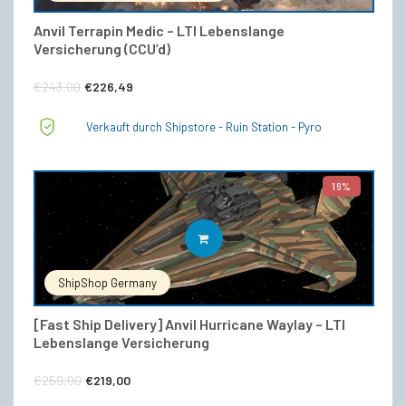
Anvil Terrapin Medic – LTI Lebenslange
Versicherung (CCU’d)
Ursprünglicher
Aktueller
€
243,00
€
226,49
Preis
Preis
Verkauft durch Shipstore - Ruin Station - Pyro
war:
ist:
€243,00
€226,49.
16%
IN DEN WARENKORB
ShipShop Germany
[Fast Ship Delivery] Anvil Hurricane Waylay – LTI
Lebenslange Versicherung
Ursprünglicher
Aktueller
€
259,00
€
219,00
Preis
Preis