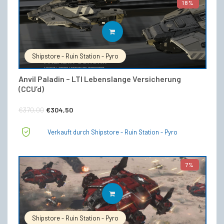
18%
IN DEN WARENKORB
Shipstore - Ruin Station - Pyro
Anvil Paladin – LTI Lebenslange Versicherung
(CCU’d)
Ursprünglicher
Aktueller
€
370,00
€
304,50
Preis
Preis
Verkauft durch Shipstore - Ruin Station - Pyro
war:
ist:
€370,00
€304,50.
7%
IN DEN WARENKORB
Shipstore - Ruin Station - Pyro