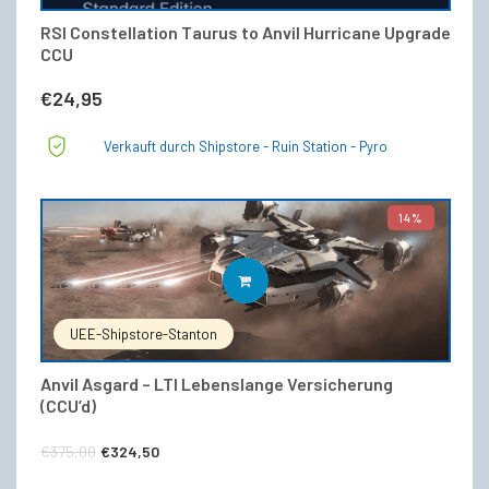
RSI Constellation Taurus to Anvil Hurricane Upgrade
CCU
€
24,95
Verkauft durch Shipstore - Ruin Station - Pyro
14%
IN DEN WARENKORB
UEE-Shipstore-Stanton
Anvil Asgard – LTI Lebenslange Versicherung
(CCU’d)
Ursprünglicher
Aktueller
€
375,00
€
324,50
Preis
Preis