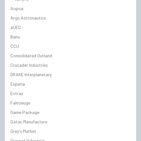
Aopoa
Argo Astronautics
aUEC
Banu
CCU
Consolidated Outland
Crusader Industries
DRAKE Interplanetary
Esperia
Extras
Fahrzeuge
Game Package
Gatac Manufacture
Grey's Market
Greycat Industrial