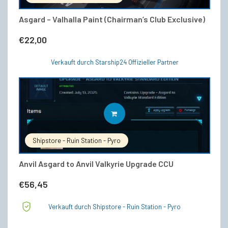
Asgard – Valhalla Paint (Chairman’s Club Exclusive)
€
22,00
Verkauft durch Starship24 Offizieller Partner
IN DEN WARENKORB
Shipstore - Ruin Station - Pyro
Anvil Asgard to Anvil Valkyrie Upgrade CCU
€
56,45
Verkauft durch Shipstore - Ruin Station - Pyro