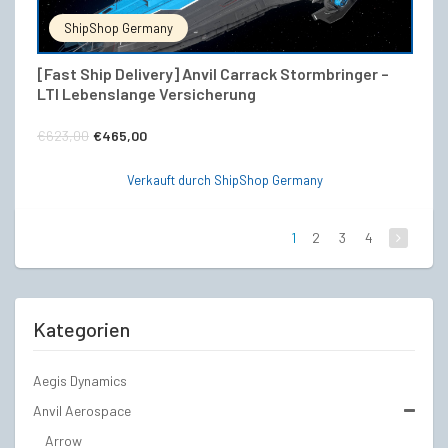
ShipShop Germany
[Fast Ship Delivery] Anvil Carrack Stormbringer –
LTI Lebenslange Versicherung
Ursprünglicher
Aktueller
€
623,00
€
465,00
Preis
Preis
Verkauft durch ShipShop Germany
war:
ist:
€623,00
€465,00.
1
2
3
4
Kategorien
Aegis Dynamics
Anvil Aerospace
Arrow