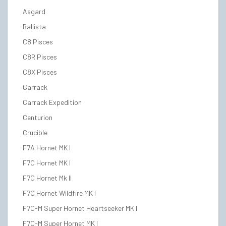
Asgard
Ballista
C8 Pisces
C8R Pisces
C8X Pisces
Carrack
Carrack Expedition
Centurion
Crucible
F7A Hornet MK I
F7C Hornet MK I
F7C Hornet Mk II
F7C Hornet Wildfire MK I
F7C-M Super Hornet Heartseeker MK I
F7C-M Super Hornet MK I