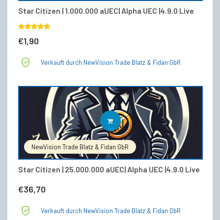
Star Citizen | 1.000.000 aUEC| Alpha UEC |4.9.0 Live
Bewertet
€
1,90
mit
5.00
von 5
Verkauft durch NewVision Trade Blatz & Fidan GbR
IN DEN WARENKORB
NewVision Trade Blatz & Fidan GbR
Star Citizen | 25.000.000 aUEC| Alpha UEC |4.9.0 Live
€
36,70
Verkauft durch NewVision Trade Blatz & Fidan GbR