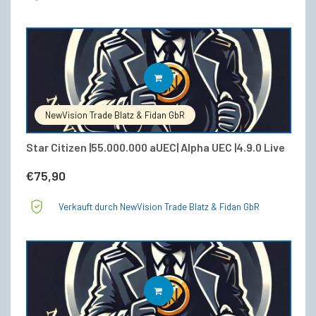
IN DEN WARENKORB
NewVision Trade Blatz & Fidan GbR
Star Citizen |55.000.000 aUEC| Alpha UEC |4.9.0 Live
€
75,90
Verkauft durch NewVision Trade Blatz & Fidan GbR
IN DEN WARENKORB