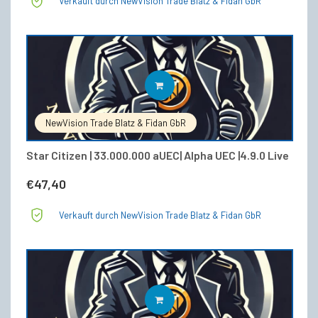
Verkauft durch NewVision Trade Blatz & Fidan GbR
IN DEN WARENKORB
NewVision Trade Blatz & Fidan GbR
Star Citizen | 33.000.000 aUEC| Alpha UEC |4.9.0 Live
€
47,40
Verkauft durch NewVision Trade Blatz & Fidan GbR
IN DEN WARENKORB