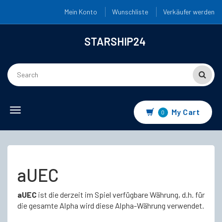
Mein Konto
Wunschliste
Verkäufer werden
STARSHIP24
Toggle
My Cart
0
navigation
aUEC
aUEC
ist die derzeit im Spiel verfügbare Währung, d.h. für
die gesamte Alpha wird diese Alpha-Währung verwendet.