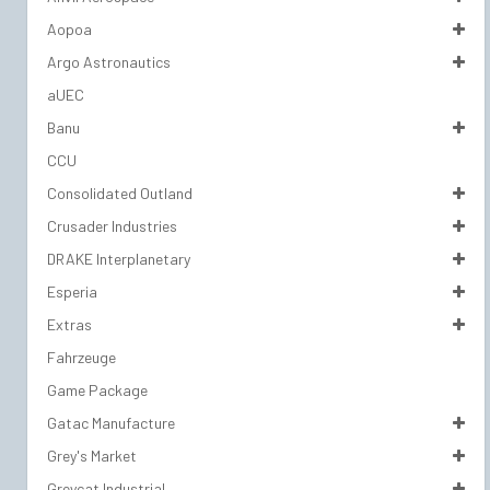
Aopoa
Argo Astronautics
aUEC
Banu
CCU
Consolidated Outland
Crusader Industries
DRAKE Interplanetary
Esperia
Extras
Fahrzeuge
Game Package
Gatac Manufacture
Grey's Market
Greycat Industrial