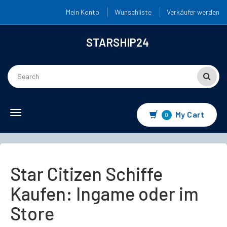
Mein Konto
Wunschliste
Verkäufer werden
STARSHIP24
Toggle
My Cart
0
navigation
Star Citizen Schiffe
Kaufen: Ingame oder im
Store