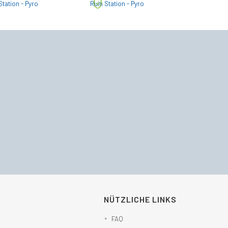
war:
ist:
war:
ist:
Station - Pyro
Ruin Station - Pyro
€719,00
€589,49.
€250,00
€238,49.
NÜTZLICHE LINKS
FAQ