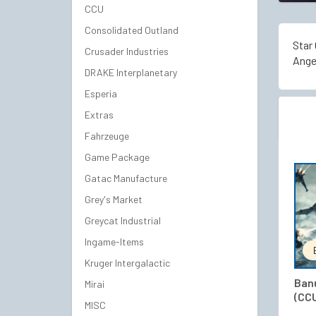
CCU
Consolidated Outland
Star 
Crusader Industries
Ange
DRAKE Interplanetary
Esperia
Extras
Fahrzeuge
Game Package
Gatac Manufacture
Grey's Market
Greycat Industrial
Ingame-Items
Kruger Intergalactic
Ban
Mirai
(CCU
MISC