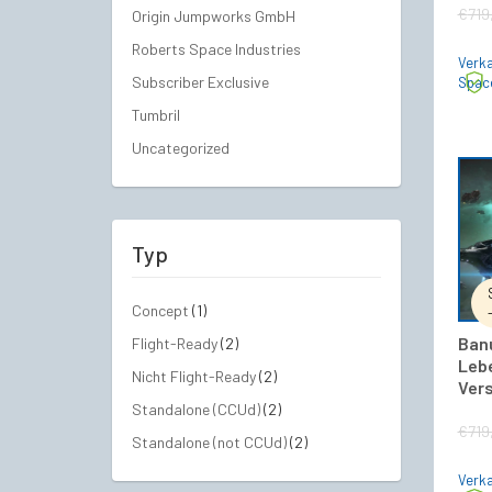
€
719
Origin Jumpworks GmbH
Roberts Space Industries
Verka
Subscriber Exclusive
Spac
Tumbril
Uncategorized
Typ
Concept
(1)
Ban
Flight-Ready
(2)
Leb
Nicht Flight-Ready
(2)
Vers
Standalone (CCUd)
(2)
€
719
Standalone (not CCUd)
(2)
Verka