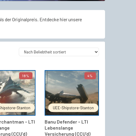
s der Originalpreis. Entdecke hier unsere
18%
4%
IN DEN WARENKORB
IN DEN WARENKORB
hipstore-Stanton
UEE-Shipstore-Stanton
rchantman – LTI
Banu Defender – LTI
ange
Lebenslange
rung (CCU’d)
Versicherung (CCU’d)