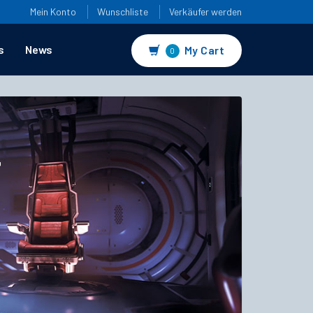
Mein Konto
Wunschliste
Verkäufer werden
s
News
My Cart
0
4