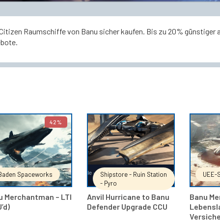
Citizen Raumschiffe von Banu sicher kaufen. Bis zu 20% günstiger al
bote.
42%
IN DEN WARENKORB
IN DEN WARENKORB
Baden Spaceworks
Shipstore - Ruin Station
UEE-S
- Pyro
u Merchantman – LTI
Anvil Hurricane to Banu
Banu Me
’d)
Defender Upgrade CCU
Lebensl
Versiche