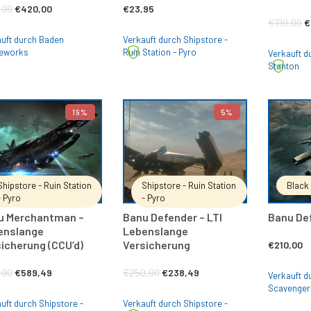
Ursprünglicher
Aktueller
,00
€
420,00
€
23,95
U
€
719,00
€
Preis
Preis
uft durch Baden
Verkauft durch Shipstore -
P
war:
ist:
eworks
Ruin Station - Pyro
Verkauft d
w
Stanton
€719,00
€420,00.
€
19%
5%
IN DEN WARENKORB
IN DEN WARENKORB
Shipstore - Ruin Station
Shipstore - Ruin Station
Black
- Pyro
- Pyro
u Merchantman –
Banu Defender – LTI
Banu Def
enslange
Lebenslange
icherung (CCU’d)
Versicherung
€
210,00
Ursprünglicher
Aktueller
Ursprünglicher
Aktueller
,00
€
589,49
€
250,00
€
238,49
Verkauft d
Scavenger
Preis
Preis
Preis
Preis
uft durch Shipstore -
Verkauft durch Shipstore -