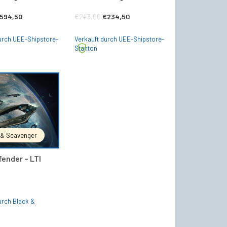
rsprünglicher
Aktueller
Ursprünglicher
Aktueller
594,50
€
243,00
€
234,50
reis
Preis
Preis
Preis
urch UEE-Shipstore-
Verkauft durch UEE-Shipstore-
ar:
ist:
war:
ist:
Stanton
719,00
€594,50.
€243,00
€234,50.
IN DEN WARENKORB
 & Scavenger
ender – LTI
urch Black &