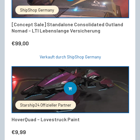
ShipShop Germany
[Concept Sale] Standalone Consolidated Outland
Nomad – LTI Lebenslange Versicherung
€
99,00
Verkauft durch ShipShop Germany
IN DEN WARENKORB
Starship24 Offizieller Partner
HoverQuad – Lovestruck Paint
€
9,99