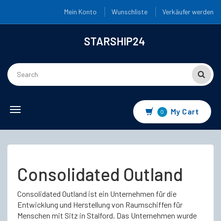
Mein Konto
Wunschliste
Verkäufer werden
STARSHIP24
Toggle
My Cart
0
navigation
Consolidated Outland
Consolidated Outland ist ein Unternehmen für die
Entwicklung und Herstellung von Raumschiffen für
Menschen mit Sitz in Stalford. Das Unternehmen wurde