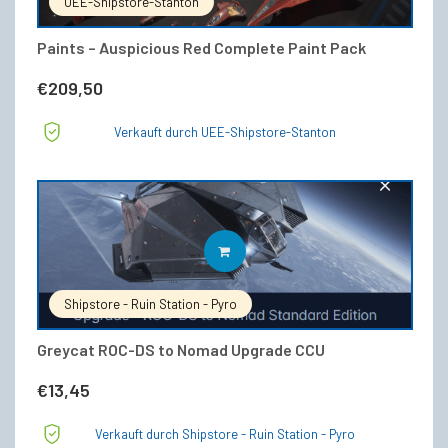
UEE-Shipstore-Stanton
Paints – Auspicious Red Complete Paint Pack
€
209,50
Verkauft durch UEE-Shipstore-Stanton
IN DEN WARENKORB
Shipstore - Ruin Station - Pyro
Greycat ROC-DS to Nomad Upgrade CCU
€
13,45
Verkauft durch Shipstore - Ruin Station - Pyro