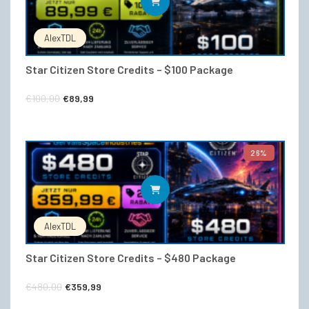
IN DEN WARENKORB
AlexTDL
Star Citizen Store Credits – $100 Package
Ursprünglicher
Aktueller
€
100,00
€
89,99
Preis
Preis
war:
ist:
26%
€100,00
€89,99.
IN DEN WARENKORB
AlexTDL
Star Citizen Store Credits – $480 Package
Ursprünglicher
Aktueller
€
480,00
€
359,99
Preis
Preis