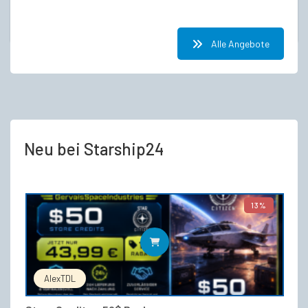
war:
ist:
€287,00
€235,50.
Alle Angebote
Neu bei Starship24
13%
IN DEN WARENKORB
AlexTDL