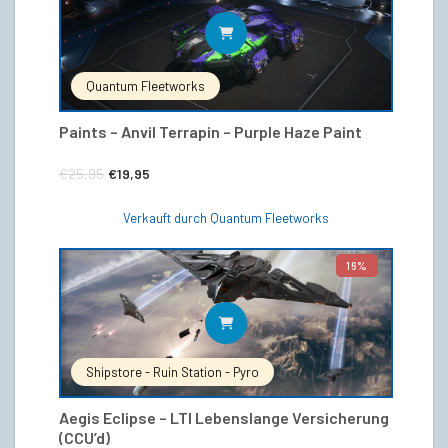
IN DEN WARENKORB
Quantum Fleetworks
Paints – Anvil Terrapin – Purple Haze Paint
Ursprünglicher
Aktueller
€
25,95
€
19,95
Preis
Preis
Verkauft durch Quantum Fleetworks
war:
ist:
€25,95
€19,95.
16%
IN DEN WARENKORB
Shipstore - Ruin Station - Pyro
Aegis Eclipse – LTI Lebenslange Versicherung
(CCU’d)