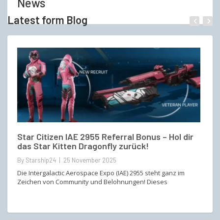
News
Latest form Blog
Star Citizen IAE 2955 Referral Bonus – Hol dir
E
das Star Kitten Dragonfly zurück!
V
By Starship24 | 25 November 2025
By
Die Intergalactic Aerospace Expo (IAE) 2955 steht ganz im
„D
Zeichen von Community und Belohnungen! Dieses
Va