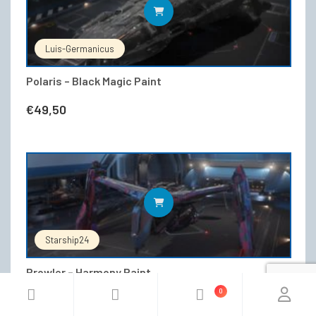
IN DEN WARENKORB
Luis-Germanicus
Polaris – Black Magic Paint
€
49,50
IN DEN WARENKORB
Starship24
Prowler – Harmony Paint
0
€
25,99