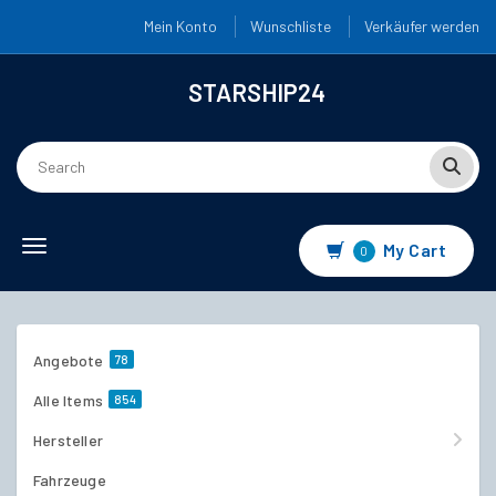
Mein Konto
Wunschliste
Verkäufer werden
STARSHIP24
Toggle navigation
My Cart
0
Angebote
78
Alle Items
854
Hersteller
Fahrzeuge