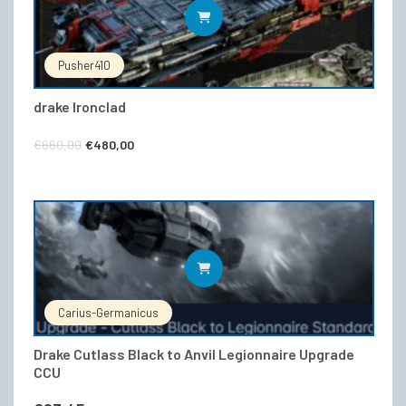
IN DEN WARENKORB
Pusher410
drake Ironclad
Ursprünglicher
Aktueller
€
660,00
€
480,00
Preis
Preis
war:
ist:
€660,00
€480,00.
IN DEN WARENKORB
Carius-Germanicus
Drake Cutlass Black to Anvil Legionnaire Upgrade
CCU