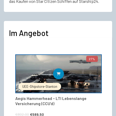
das Kaufen von Star Citizen Schiffen auf Starship24.
Im Angebot
27%
IN DEN WARENKORB
UEE-Shipstore-Stanton
Aegis Hammerhead – LTI Lebenslange
Versicherung (CCU’d)
Ursprünglicher
Aktueller
€
802,00
€
589,50