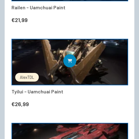
Railen – Uamchuai Paint
€
21,99
IN DEN WARENKORB
AlexTDL
Tyilui – Uamchuai Paint
€
26,99