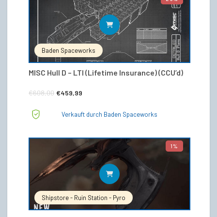
IN DEN WARENKORB
Baden Spaceworks
MISC Hull D – LTI (Lifetime Insurance) (CCU’d)
Ursprünglicher
Aktueller
€
608,00
€
459,99
Preis
Preis
Verkauft durch Baden Spaceworks
war:
ist:
€608,00
€459,99.
1%
IN DEN WARENKORB
Shipstore - Ruin Station - Pyro