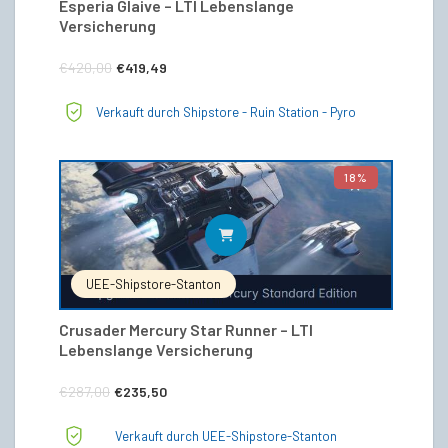
Esperia Glaive – LTI Lebenslange
Versicherung
Ursprünglicher
Aktueller
€
420,00
€
419,49
Preis
Preis
Verkauft durch Shipstore - Ruin Station - Pyro
war:
ist:
€420,00
€419,49.
18%
IN DEN WARENKORB
UEE-Shipstore-Stanton
Crusader Mercury Star Runner – LTI
Lebenslange Versicherung
Ursprünglicher
Aktueller
€
287,00
€
235,50
Preis
Preis
Verkauft durch UEE-Shipstore-Stanton