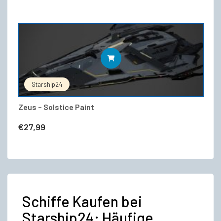
Preis
Preis
war:
ist:
€592,00
€419,45.
WEITERLESEN
Starship24
Zeus – Solstice Paint
€
27,99
Schiffe Kaufen bei
Starship24: Häufige