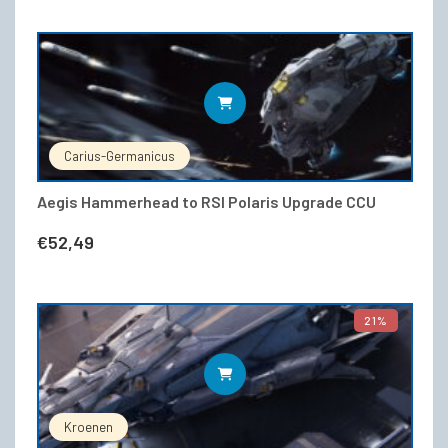
WEITERLESEN
Carius-Germanicus
Aegis Hammerhead to RSI Polaris Upgrade CCU
€
52,49
21%
WEITERLESEN
Kroenen