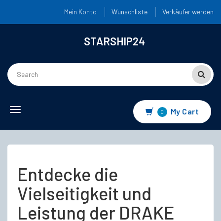
Mein Konto
Wunschliste
Verkäufer werden
STARSHIP24
Toggle
My Cart
0
navigation
Entdecke die
Vielseitigkeit und
Leistung der DRAKE