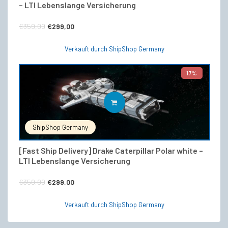
– LTI Lebenslange Versicherung
Ursprünglicher
Aktueller
€
359,00
€
299,00
Preis
Preis
Verkauft durch ShipShop Germany
war:
ist:
€359,00
€299,00.
17%
IN DEN WARENKORB
ShipShop Germany
[Fast Ship Delivery] Drake Caterpillar Polar white –
LTI Lebenslange Versicherung
Ursprünglicher
Aktueller
€
359,00
€
299,00
Preis
Preis
Verkauft durch ShipShop Germany
war:
ist:
€359,00
€299,00.