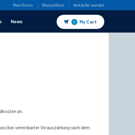
Mein Konto
Wunschliste
Verkäufer werden
s
News
My Cart
0
ndkosten an.
uss (bei vereinbarter Vorauszahlung nach dem