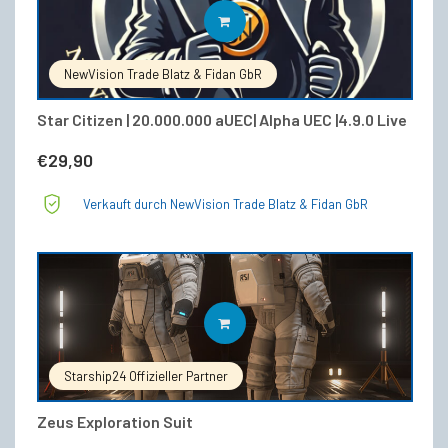
IN DEN WARENKORB
NewVision Trade Blatz & Fidan GbR
Star Citizen | 20.000.000 aUEC| Alpha UEC |4.9.0 Live
€
29,90
Verkauft durch NewVision Trade Blatz & Fidan GbR
IN DEN WARENKORB
Starship24 Offizieller Partner
Zeus Exploration Suit