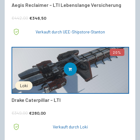
Aegis Reclaimer – LTI Lebenslange Versicherung
Ursprünglicher
Aktueller
€
442,00
€
346,50
Preis
Preis
Verkauft durch UEE-Shipstore-Stanton
war:
ist:
€442,00
€346,50.
20%
IN DEN WARENKORB
Loki
Drake Caterpillar – LTI
Ursprünglicher
Aktueller
€
349,00
€
280,00
Preis
Preis
Verkauft durch Loki
war:
ist: