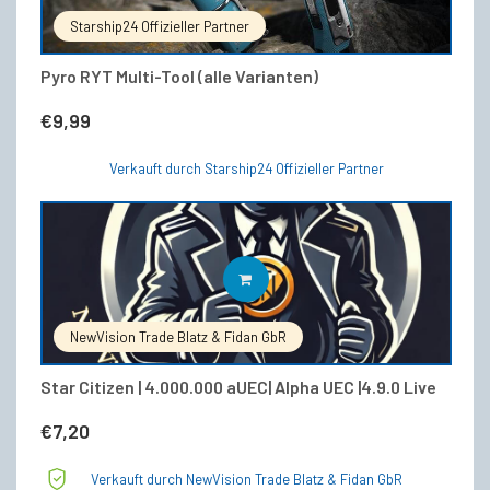
mehrere
Starship24 Offizieller Partner
Varianten
auf.
Die
Pyro RYT Multi-Tool (alle Varianten)
Optionen
können
€
9,99
auf
der
Verkauft durch Starship24 Offizieller Partner
Produktseite
gewählt
werden
IN DEN WARENKORB
NewVision Trade Blatz & Fidan GbR
Star Citizen | 4.000.000 aUEC| Alpha UEC |4.9.0 Live
€
7,20
Verkauft durch NewVision Trade Blatz & Fidan GbR