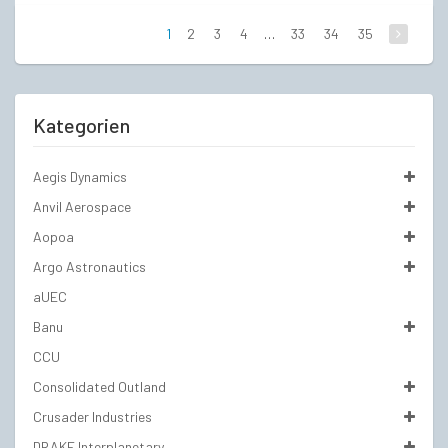
€349,00
€280,00.
1
2
3
4
…
33
34
35
Kategorien
Aegis Dynamics
Anvil Aerospace
Aopoa
Argo Astronautics
aUEC
Banu
CCU
Consolidated Outland
Crusader Industries
DRAKE Interplanetary