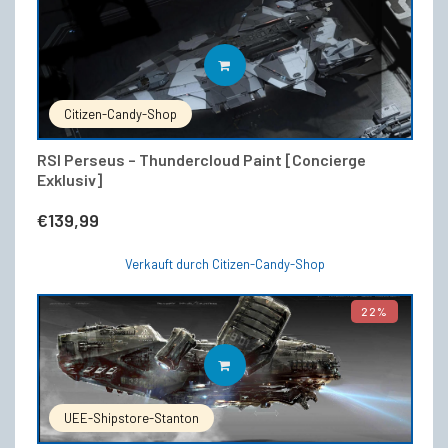
IN DEN WARENKORB
Citizen-Candy-Shop
RSI Perseus – Thundercloud Paint [Concierge
Exklusiv]
€
139,99
Verkauft durch Citizen-Candy-Shop
22%
IN DEN WARENKORB
UEE-Shipstore-Stanton