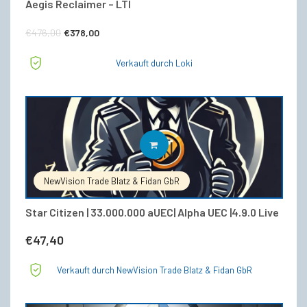
Aegis Reclaimer – LTI
Ursprünglicher
Aktueller
€
476,00
€
378,00
Preis
Preis
Verkauft durch Loki
war:
ist:
€476,00
€378,00.
IN DEN WARENKORB
NewVision Trade Blatz & Fidan GbR
Star Citizen | 33.000.000 aUEC| Alpha UEC |4.9.0 Live
€
47,40
Verkauft durch NewVision Trade Blatz & Fidan GbR