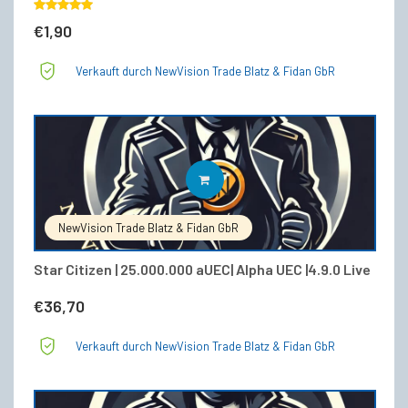
Bewertet
€
1,90
mit
5.00
von 5
Verkauft durch NewVision Trade Blatz & Fidan GbR
IN DEN WARENKORB
NewVision Trade Blatz & Fidan GbR
Star Citizen | 25.000.000 aUEC| Alpha UEC |4.9.0 Live
€
36,70
Verkauft durch NewVision Trade Blatz & Fidan GbR