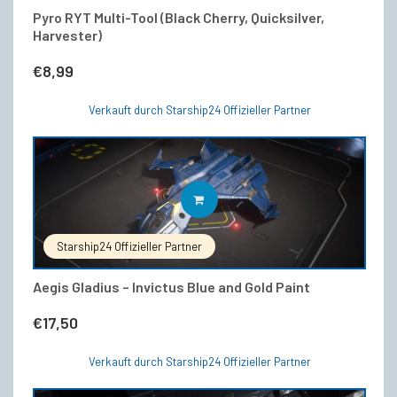
auf.
Pyro RYT Multi-Tool (Black Cherry, Quicksilver,
Die
Harvester)
Optionen
können
auf
€
8,99
der
Produktseite
Verkauft durch Starship24 Offizieller Partner
gewählt
werden
IN DEN WARENKORB
Starship24 Offizieller Partner
Aegis Gladius – Invictus Blue and Gold Paint
€
17,50
Verkauft durch Starship24 Offizieller Partner