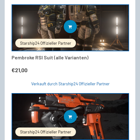
Dieses
AUSFÜHRUNG WÄHLEN
Produkt
weist
mehrere
Starship24 Offizieller Partner
Varianten
auf.
Die
Pembroke RSI Suit (alle Varianten)
Optionen
können
€
21,00
auf
der
Verkauft durch Starship24 Offizieller Partner
Produktseite
gewählt
werden
Dieses
AUSFÜHRUNG WÄHLEN
Produkt
weist
mehrere
Starship24 Offizieller Partner
Varianten