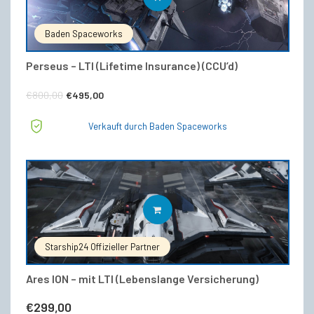
Baden Spaceworks
Perseus – LTI (Lifetime Insurance) (CCU’d)
Ursprünglicher
Aktueller
€
800,00
€
495,00
Preis
Preis
Verkauft durch Baden Spaceworks
war:
ist:
€800,00
€495,00.
IN DEN WARENKORB
Starship24 Offizieller Partner
Ares ION – mit LTI (Lebenslange Versicherung)
€
299,00