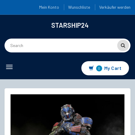
Mein Konto
Wunschliste
Verkäufer werden
STARSHIP24
Toggle
My Cart
0
navigation