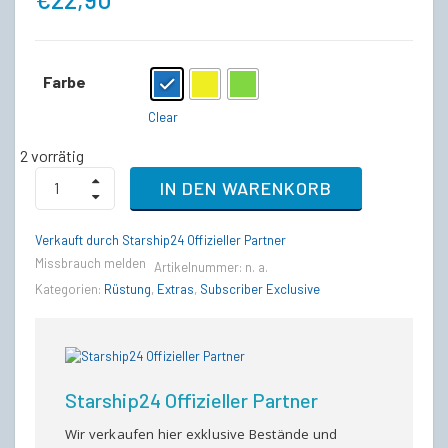
Farbe
: Blue
Clear
2 vorrätig
Overlord
IN DEN WARENKORB
Armor
Set
(alle
Verkauft durch Starship24 Offizieller Partner
Versionen)
Missbrauch melden
quantity
Artikelnummer:
n. a.
Kategorien:
Rüstung
,
Extras
,
Subscriber Exclusive
Starship24 Offizieller Partner
Wir verkaufen hier exklusive Bestände und