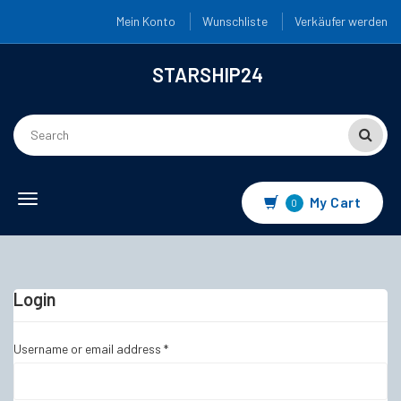
Mein Konto
Wunschliste
Verkäufer werden
STARSHIP24
Toggle
My Cart
0
navigation
Login
Username or email address
*