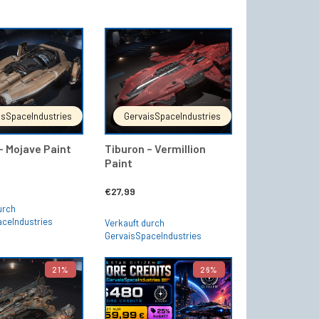
303,00
€292,50.
IN DEN WARENKORB
IN DEN WARENKORB
isSpaceIndustries
GervaisSpaceIndustries
 – Mojave Paint
Tiburon – Vermillion
Paint
€
27,99
urch
aceIndustries
Verkauft durch
GervaisSpaceIndustries
21%
26%
IN DEN WARENKORB
IN DEN WARENKORB