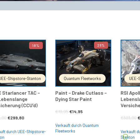
26%
18%
IN DEN WARENKORB
IN DEN WARENKORB
UEE-Shipstore-Stanton
Quantum Fleetworks
UEE-S
 Starlancer TAC –
Paint – Drake Cutlass –
RSI Apol
 Lebenslange
Dying Star Paint
Lebensl
icherung (CCU’d)
Versiche
Ursprünglicher
Aktueller
€
19,95
€
14,95
Ursprünglicher
Aktueller
U
,00
€
299,80
€
303,00
Preis
Preis
Verkauft durch Quantum
Preis
Preis
P
war:
ist:
Fleetworks
uft durch UEE-Shipstore-
Verkauft d
war:
ist:
w
ton
Stanton
€19,95
€14,95.