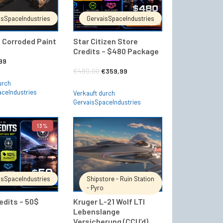
isSpaceIndustries
GervaisSpaceIndustries
 Corroded Paint
Star Citizen Store
Credits – $480 Package
prünglicher
Aktueller
,99
Ursprünglicher
Aktueller
€
480,00
€
359,99
is
Preis
urch
Preis
Preis
:
ist:
aceIndustries
Verkauft durch
war:
ist:
GervaisSpaceIndustries
99
€7,99.
€480,00
€359,99.
13%
IN DEN WARENKORB
IN DEN WARENKORB
isSpaceIndustries
Shipstore - Ruin Station
- Pyro
edits – 50$
Kruger L-21 Wolf LTI
e
Lebenslange
Versicherung (CCU’d)