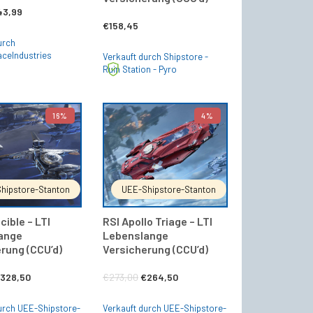
sprünglicher
Aktueller
43,99
€
158,45
eis
Preis
urch
r:
ist:
aceIndustries
Verkauft durch Shipstore -
Ruin Station - Pyro
50,00
€43,99.
16%
4%
IN DEN WARENKORB
IN DEN WARENKORB
hipstore-Stanton
UEE-Shipstore-Stanton
cible – LTI
RSI Apollo Triage – LTI
ange
Lebenslange
rung (CCU’d)
Versicherung (CCU’d)
rsprünglicher
Aktueller
Ursprünglicher
Aktueller
€
328,50
€
273,00
€
264,50
reis
Preis
Preis
Preis
urch UEE-Shipstore-
Verkauft durch UEE-Shipstore-