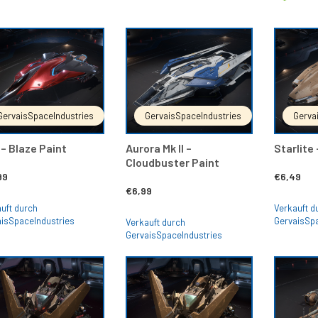
€365,00
€299,80.
€
IN DEN WARENKORB
IN DEN WARENKORB
GervaisSpaceIndustries
GervaisSpaceIndustries
Gerva
– Blaze Paint
Aurora Mk II –
Starlite
Cloudbuster Paint
99
€
6,49
€
6,99
uft durch
Verkauft d
isSpaceIndustries
GervaisSp
Verkauft durch
GervaisSpaceIndustries
IN DEN WARENKORB
IN DEN WARENKORB