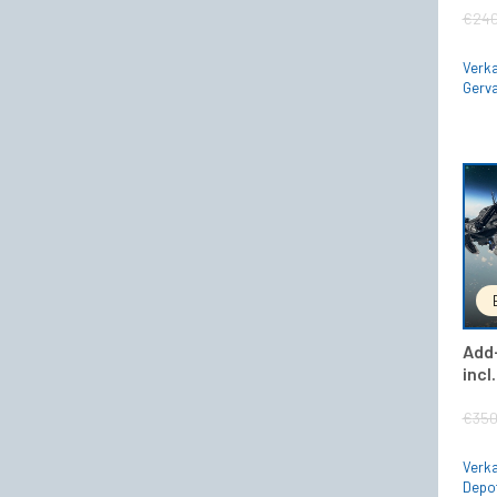
€
240
Verka
Gerva
Add-
incl
€
350
Verka
Depo