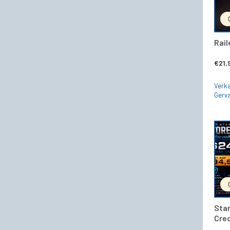
Rail
€
21,
Verka
Gerva
Star
Cred