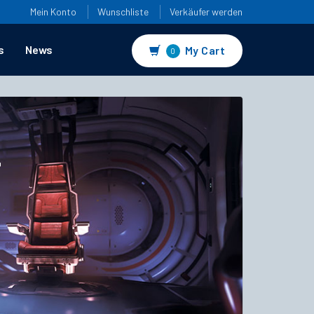
Mein Konto
Wunschliste
Verkäufer werden
s
News
My Cart
0
4