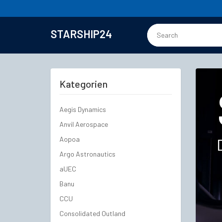
STARSHIP24
Kategorien
Aegis Dynamics
Anvil Aerospace
Aopoa
Argo Astronautics
aUEC
Banu
CCU
Consolidated Outland