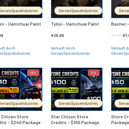
GervaisSpaceIndustries
GervaisSpaceIndustries
Gerva
en – Uamchuai Paint
Tyilui – Uamchuai Paint
Basher –
Urs
99
€
26,99
€
9,99
€
7
Pre
uft durch
Verkauft durch
Verkauft d
war
isSpaceIndustries
GervaisSpaceIndustries
GervaisSp
€9,
19%
11%
IN DEN WARENKORB
IN DEN WARENKORB
GervaisSpaceIndustries
GervaisSpaceIndustries
Gerva
 Citizen Store
Star Citizen Store
Store Cr
its – $240 Package
Credits – $100 Package
Packag