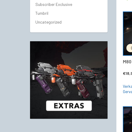
Subscriber Exclusive
Tumbril
Uncategorized
M80 
€
18,
Verka
Gerva