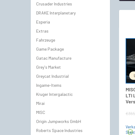
Crusader Industries
DRAKE Interplanetary
Esperia
Extras
Fahrzeuge
Game Package
Gatac Manufacture
Grey's Market
Greycat Industrial
Ingame-Items
MISC
Kruger Intergalactic
LTI
Vers
Mirai
MISC
€
365
Origin Jumpworks GmbH
Verka
Roberts Space Industries
Stan