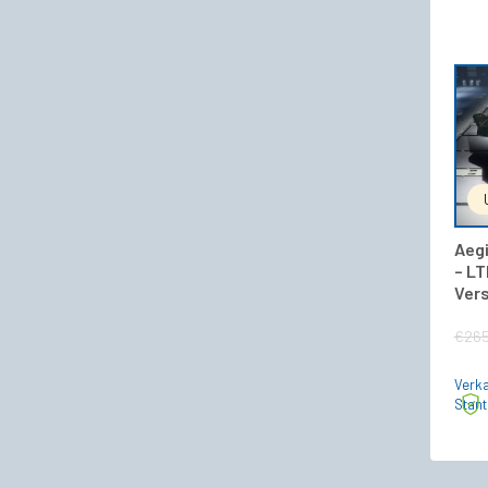
Aegi
– LT
Vers
€
265
Verka
Stan