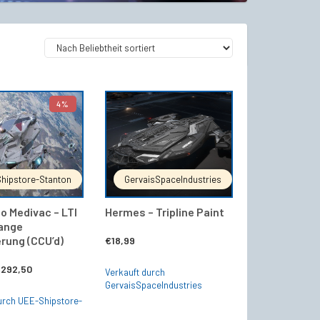
4%
IN DEN WARENKORB
IN DEN WARENKORB
hipstore-Stanton
GervaisSpaceIndustries
lo Medivac – LTI
Hermes – Tripline Paint
ange
rung (CCU’d)
€
18,99
rsprünglicher
Aktueller
€
292,50
Verkauft durch
GervaisSpaceIndustries
reis
Preis
urch UEE-Shipstore-
ar:
ist: