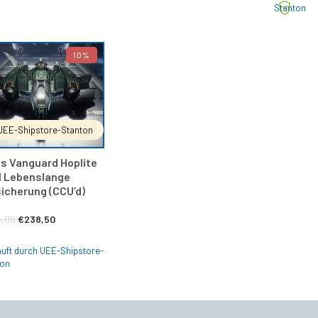
w
Stanton
€350,00
€330,00.
€5,99
€4,99.
€
10%
IN DEN WARENKORB
UEE-Shipstore-Stanton
s Vanguard Hoplite
I Lebenslange
icherung (CCU’d)
Ursprünglicher
Aktueller
,00
€
238,50
Preis
Preis
uft durch UEE-Shipstore-
war:
ist:
ton
€265,00
€238,50.