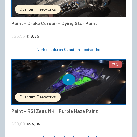
Quantum Fleetworks
Paint – Drake Corsair – Dying Star Paint
Ursprünglicher
Aktueller
€
25,95
€
19,95
Preis
Preis
Verkauft durch Quantum Fleetworks
war:
ist:
€25,95
€19,95.
17%
IN DEN WARENKORB
Quantum Fleetworks
Paint – RSI Zeus MK II Purple Haze Paint
Ursprünglicher
Aktueller
€
29,99
€
24,95
Preis
Preis