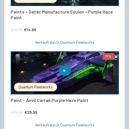
Paints – Gatac Manufacture Syulen – Purple Haze
Paint
Ursprünglicher
Aktueller
€
19,95
€
14,95
Preis
Preis
Verkauft durch Quantum Fleetworks
war:
ist:
€19,95
€14,95.
17%
IN DEN WARENKORB
Quantum Fleetworks
Paint – Anvil Carrak Purple Haze Paint
Ursprünglicher
Aktueller
€
35,99
€
29,95
Preis
Preis
Verkauft durch Quantum Fleetworks
war:
ist: