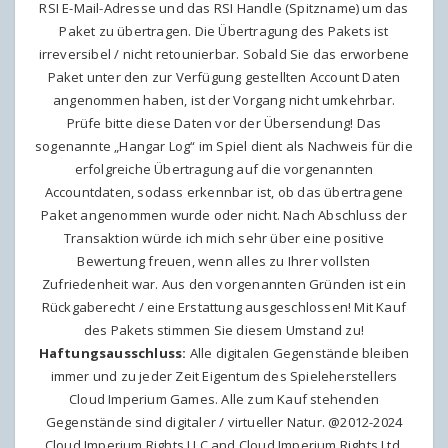
RSI E-Mail-Adresse und das RSI Handle (Spitzname) um das
Paket zu übertragen. Die Übertragung des Pakets ist
irreversibel / nicht retounierbar. Sobald Sie das erworbene
Paket unter den zur Verfügung gestellten Account Daten
angenommen haben, ist der Vorgang nicht umkehrbar.
Prüfe bitte diese Daten vor der Übersendung! Das
sogenannte „Hangar Log“ im Spiel dient als Nachweis für die
erfolgreiche Übertragung auf die vorgenannten
Accountdaten, sodass erkennbar ist, ob das übertragene
Paket angenommen wurde oder nicht. Nach Abschluss der
Transaktion würde ich mich sehr über eine positive
Bewertung freuen, wenn alles zu Ihrer vollsten
Zufriedenheit war. Aus den vorgenannten Gründen ist ein
Rückgaberecht / eine Erstattung ausgeschlossen! Mit Kauf
des Pakets stimmen Sie diesem Umstand zu!
Haftungsausschluss:
Alle digitalen Gegenstände bleiben
immer und zu jeder Zeit Eigentum des Spieleherstellers
Cloud Imperium Games. Alle zum Kauf stehenden
Gegenstände sind digitaler / virtueller Natur. @2012-2024
Cloud Imperium Rights LLC and Cloud Imperium Rights Ltd.