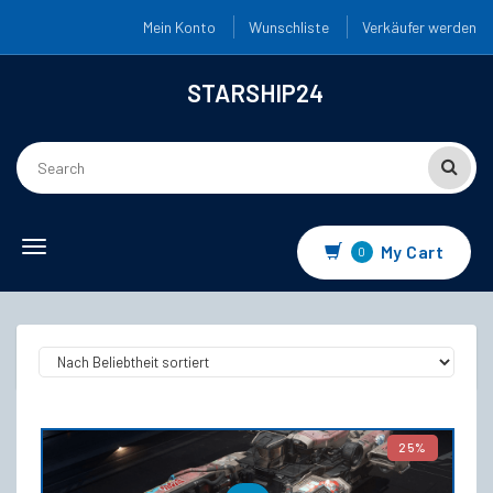
Mein Konto
Wunschliste
Verkäufer werden
STARSHIP24
Toggle navigation
My Cart
0
25%