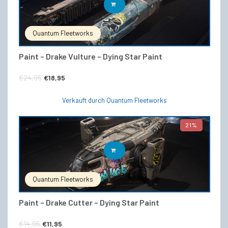
IN DEN WARENKORB
Quantum Fleetworks
Paint – Drake Vulture – Dying Star Paint
Ursprünglicher
Aktueller
€
24,95
€
18,95
Preis
Preis
Verkauft durch Quantum Fleetworks
war:
ist:
€24,95
€18,95.
21%
IN DEN WARENKORB
Quantum Fleetworks
Paint – Drake Cutter – Dying Star Paint
Ursprünglicher
Aktueller
€
14,95
€
11,95