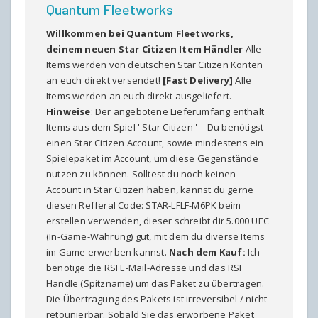
Quantum Fleetworks
Willkommen bei Quantum Fleetworks,
deinem neuen Star Citizen Item Händler
Alle
Items werden von deutschen Star Citizen Konten
an euch direkt versendet!
[Fast Delivery]
Alle
Items werden an euch direkt ausgeliefert.
Hinweise
: Der angebotene Lieferumfang enthält
Items aus dem Spiel ''Star Citizen'' – Du benötigst
einen Star Citizen Account, sowie mindestens ein
Spielepaket im Account, um diese Gegenstände
nutzen zu können. Solltest du noch keinen
Account in Star Citizen haben, kannst du gerne
diesen Refferal Code:
STAR-LFLF-M6PK
beim
erstellen verwenden, dieser schreibt dir 5.000 UEC
(In-Game-Währung) gut, mit dem du diverse Items
im Game erwerben kannst.
Nach dem Kauf:
Ich
benötige die RSI E-Mail-Adresse und das RSI
Handle (Spitzname) um das Paket zu übertragen.
Die Übertragung des Pakets ist irreversibel / nicht
retounierbar. Sobald Sie das erworbene Paket