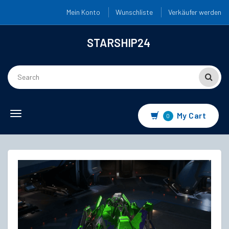
Mein Konto
Wunschliste
Verkäufer werden
STARSHIP24
Toggle
My Cart
0
navigation