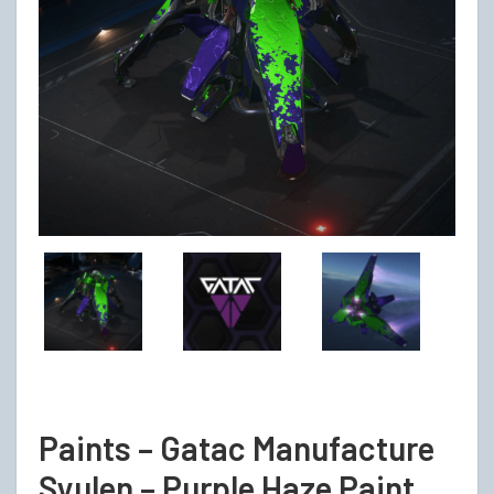
Paints – Gatac Manufacture
Syulen – Purple Haze Paint