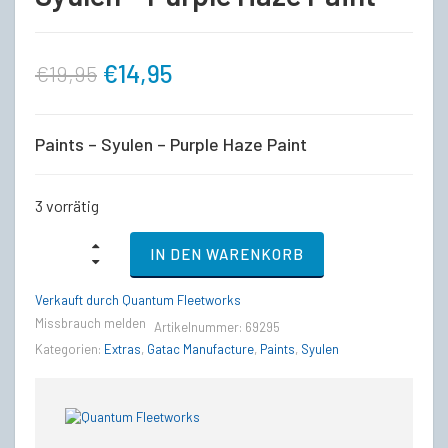
Ursprünglicher
Aktueller
€
14,95
€
19,95
Preis
Preis
Paints – Syulen – Purple Haze Paint
war:
ist:
3 vorrätig
€19,95
€14,95.
Paints
IN DEN WARENKORB
-
Gatac
Manufacture
Verkauft durch Quantum Fleetworks
Syulen
Missbrauch melden
Artikelnummer:
69295
-
Purple
Kategorien:
Extras
,
Gatac Manufacture
,
Paints
,
Syulen
Haze
Paint
quantity