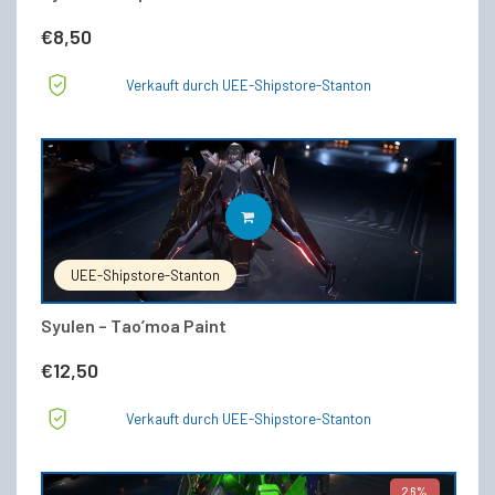
€
8,50
Verkauft durch UEE-Shipstore-Stanton
IN DEN WARENKORB
UEE-Shipstore-Stanton
Syulen – Tao’moa Paint
€
12,50
Verkauft durch UEE-Shipstore-Stanton
26%