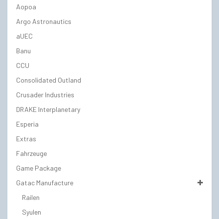
Aopoa
Argo Astronautics
aUEC
Banu
CCU
Consolidated Outland
Crusader Industries
DRAKE Interplanetary
Esperia
Extras
Fahrzeuge
Game Package
Gatac Manufacture
Railen
Syulen