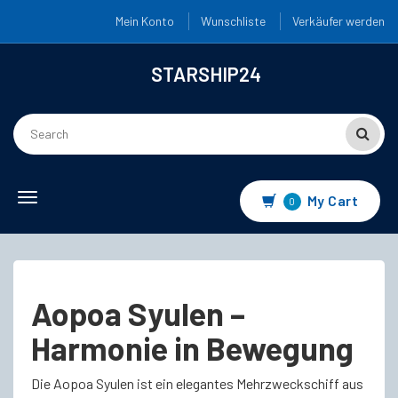
Mein Konto
Wunschliste
Verkäufer werden
STARSHIP24
Toggle
My Cart
0
navigation
Aopoa Syulen –
Harmonie in Bewegung
Die Aopoa Syulen ist ein elegantes Mehrzweckschiff aus