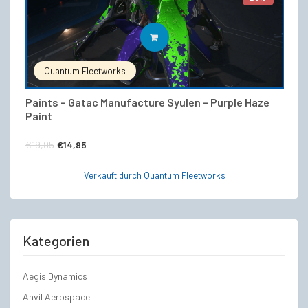
IN DEN WARENKORB
Quantum Fleetworks
Paints – Gatac Manufacture Syulen – Purple Haze
Paint
Ursprünglicher
Aktueller
€
19,95
€
14,95
Preis
Preis
Verkauft durch Quantum Fleetworks
war:
ist:
€19,95
€14,95.
Kategorien
Aegis Dynamics
Anvil Aerospace