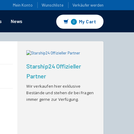
Mein Konto
Wunschliste
Verkäufer werden
s
News
My Cart
0
Starship24 Offizieller
Partner
Wir verkaufen hier exklusive
Bestände und stehen dir bei Fragen
immer gerne zur Verfügung.