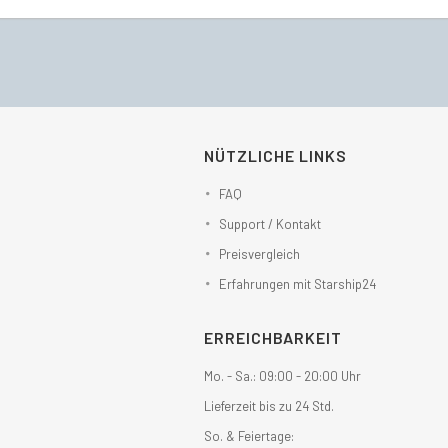
€456,00
€372,49.
NÜTZLICHE LINKS
FAQ
Support / Kontakt
Preisvergleich
Erfahrungen mit Starship24
ERREICHBARKEIT
Mo. - Sa.: 09:00 - 20:00 Uhr
Lieferzeit bis zu 24 Std.
So. & Feiertage: