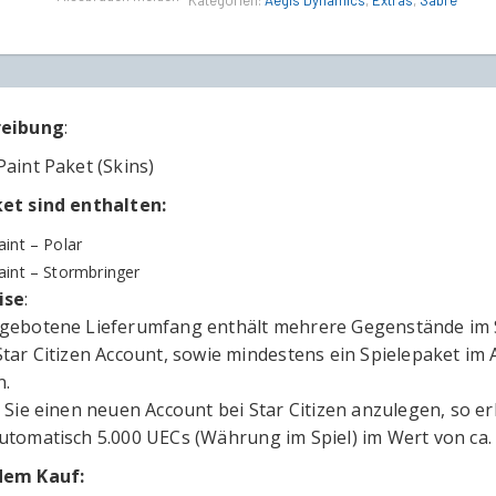
Kategorien:
Aegis Dynamics
,
Extras
,
Sabre
quantity
reibung
:
Paint Paket (Skins)
et sind enthalten:
aint – Polar
aint – Stormbringer
ise
:
gebotene Lieferumfang enthält mehrere Gegenstände im Sp
Star Citizen Account, sowie mindestens ein Spielepaket i
.
n Sie einen neuen Account bei Star Citizen anzulegen, so e
utomatisch 5.000 UECs (Währung im Spiel) im Wert von ca.
dem Kauf: