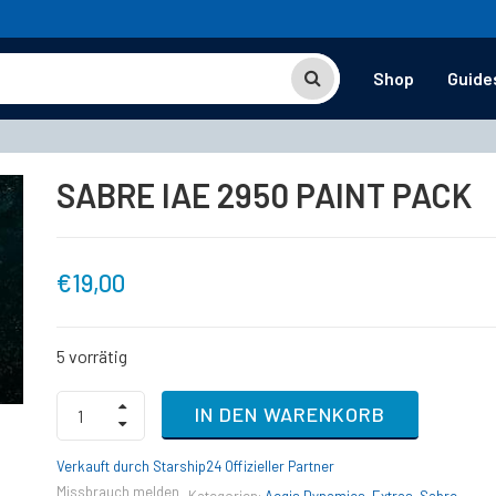
Shop
Guide
SABRE IAE 2950 PAINT PACK
€
19,00
5 vorrätig
SABRE
IN DEN WARENKORB
IAE
2950
PAINT
Verkauft durch Starship24 Offizieller Partner
PACK
Missbrauch melden