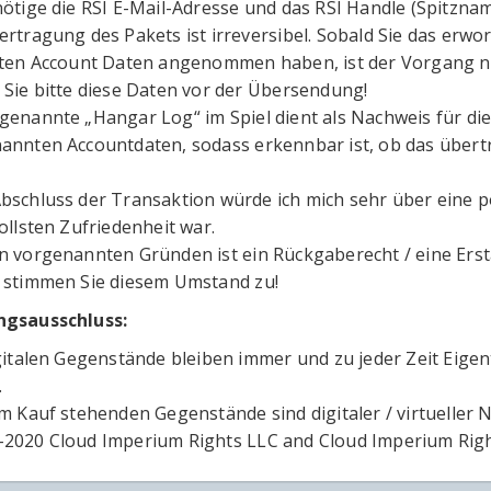
nötige die RSI E-Mail-Adresse und das RSI Handle (Spitzna
ertragung des Pakets ist irreversibel. Sobald Sie das erw
lten Account Daten angenommen haben, ist der Vorgang n
 Sie bitte diese Daten vor der Übersendung!
genannte „Hangar Log“ im Spiel dient als Nachweis für die
annten Accountdaten, sodass erkennbar ist, ob das übe
bschluss der Transaktion würde ich mich sehr über eine p
ollsten Zufriedenheit war.
n vorgenannten Gründen ist ein Rückgaberecht / eine Erst
 stimmen Sie diesem Umstand zu!
ngsausschluss:
igitalen Gegenstände bleiben immer und zu jeder Zeit Eige
.
um Kauf stehenden Gegenstände sind digitaler / virtueller N
2020 Cloud Imperium Rights LLC and Cloud Imperium Righ