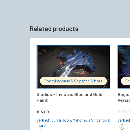
Related products
IN DEN WARENKORB
RoonyMahoney`s Shipshop & More
Sh
Gladius – Invictus Blue and Gold
Aegis
Paint
Versi
€
13,00
€
456,
Verkauft durch RoonyMahoney`s Shipshop &
Verkauf
more