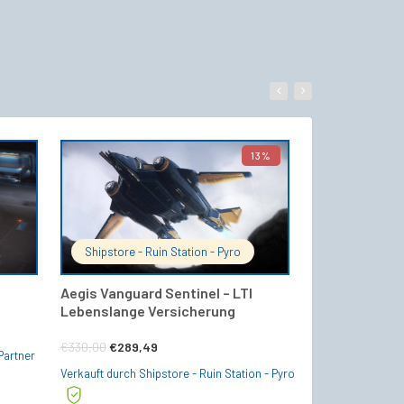
13%
WARENKORB
IN DEN WARENKORB
Shipstore - Ruin Station - Pyro
Shipstore - R
Aegis Vanguard Sentinel – LTI
Anvil Valkyrie
Lebenslange Versicherung
Upgrade CCU
Ursprünglicher
Aktueller
€
330,00
€
289,49
€
58,45
Partner
Preis
Preis
Verkauft durch Shipstore - Ruin Station - Pyro
Verkauft durch Shi
war:
ist: