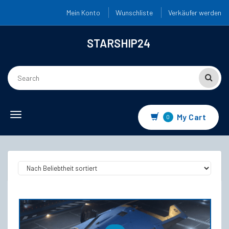
Mein Konto
Wunschliste
Verkäufer werden
STARSHIP24
Toggle navigation
My Cart
0