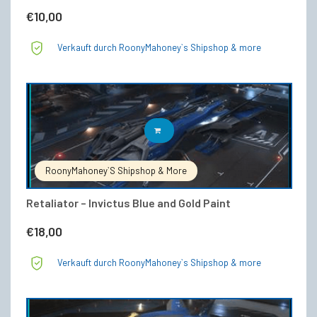
€
10,00
Verkauft durch RoonyMahoney`s Shipshop & more
IN DEN WARENKORB
RoonyMahoney`s Shipshop & More
Retaliator – Invictus Blue and Gold Paint
€
18,00
Verkauft durch RoonyMahoney`s Shipshop & more