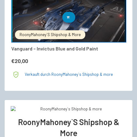
IN DEN WARENKORB
RoonyMahoney`s Shipshop & More
Vanguard – Invictus Blue and Gold Paint
€
20,00
Verkauft durch RoonyMahoney`s Shipshop & more
RoonyMahoney`s Shipshop &
More