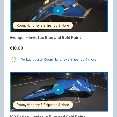
IN DEN WARENKORB
RoonyMahoney`s Shipshop & More
Avenger – Invictus Blue and Gold Paint
€
10,00
Verkauft durch RoonyMahoney`s Shipshop & more
IN DEN WARENKORB
RoonyMahoney`s Shipshop & More
100 Series – Invictus Blue and Gold Paint