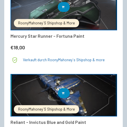
IN DEN WARENKORB
RoonyMahoney`s Shipshop & More
Mercury Star Runner – Fortuna Paint
€
18,00
Verkauft durch RoonyMahoney`s Shipshop & more
IN DEN WARENKORB
RoonyMahoney`s Shipshop & More
Reliant – Invictus Blue and Gold Paint