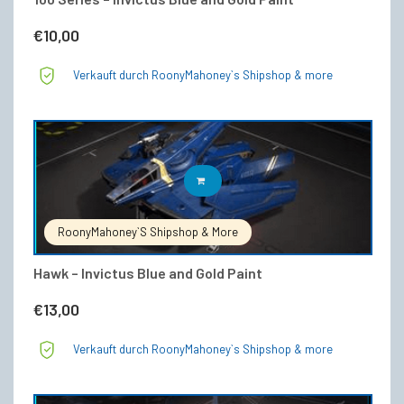
€
10,00
Verkauft durch RoonyMahoney`s Shipshop & more
IN DEN WARENKORB
RoonyMahoney`s Shipshop & More
Hawk – Invictus Blue and Gold Paint
€
13,00
Verkauft durch RoonyMahoney`s Shipshop & more