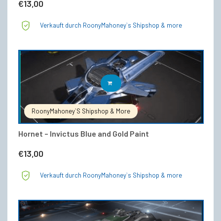
€
13,00
Verkauft durch RoonyMahoney`s Shipshop & more
IN DEN WARENKORB
RoonyMahoney`s Shipshop & More
Hornet – Invictus Blue and Gold Paint
€
13,00
Verkauft durch RoonyMahoney`s Shipshop & more