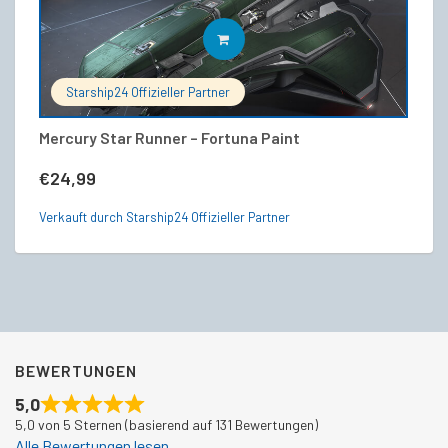
IN DEN WARENKORB
Starship24 Offizieller Partner
Mercury Star Runner – Fortuna Paint
Ar
€
24,99
€
Verkauft durch Starship24 Offizieller Partner
Ve
BEWERTUNGEN
5,0
5,0 von 5 Sternen (basierend auf 131 Bewertungen)
Alle Bewertungen lesen