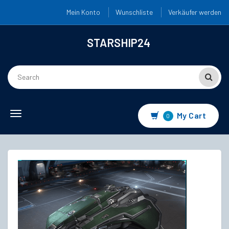
Mein Konto
Wunschliste
Verkäufer werden
STARSHIP24
Toggle
My Cart
0
navigation