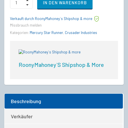
IN DEN WARENKORB
Star
Runner
-
Verkauft durch RoonyMahoney`s Shipshop & more
Fortuna
Paint
Missbrauch melden
quantity
Kategorien:
Mercury Star Runner
,
Crusader Industries
RoonyMahoney`s Shipshop & More
Beschreibung
Verkäufer