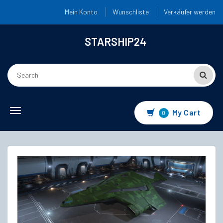
Mein Konto
Wunschliste
Verkäufer werden
STARSHIP24
Toggle
My Cart
0
navigation