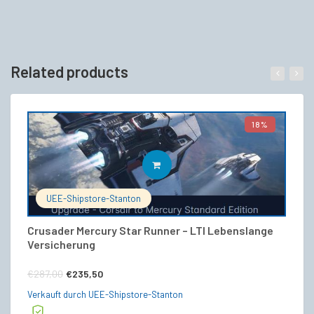
Related products
18%
IN DEN WARENKORB
UEE-Shipstore-Stanton
Crusader Mercury Star Runner – LTI Lebenslange
Ar
Versicherung
€
Ursprünglicher
Aktueller
€
287,00
€
235,50
Ve
Preis
Preis
Verkauft durch UEE-Shipstore-Stanton