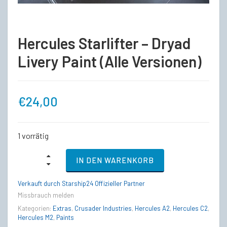
Hercules Starlifter – Dryad
Livery Paint (Alle Versionen)
€
24,00
1 vorrätig
Hercules
IN DEN WARENKORB
Starlifter
-
Dryad
Verkauft durch Starship24 Offizieller Partner
Livery
Missbrauch melden
Paint
(Alle
Kategorien:
Extras
,
Crusader Industries
,
Hercules A2
,
Hercules C2
,
Versionen)
Hercules M2
,
Paints
quantity