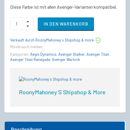
Diese Farbe ist mit allen Avenger-Varianten kompatibel.
Avenger
IN DEN WARENKORB
-
Invictus
Blue
Verkauft durch RoonyMahoney`s Shipshop & more
and
Gold
Missbrauch melden
Paint
Kategorien:
Aegis Dynamics
,
Avenger Stalker
,
Avenger Titan
,
quantity
Avenger Titan Renegade
,
Avenger Warlock
RoonyMahoney`s Shipshop & More
Beschreibung