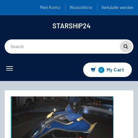
Mein Konto
Wunschliste
Verkäufer werden
STARSHIP24
Toggle
My Cart
0
navigation