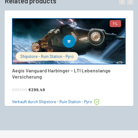
Related products
7%
IN DEN WARENKORB
Shipstore - Ruin Station - Pyro
Aegis Vanguard Harbinger – LTI Lebenslange
S
Versicherung
€
Ursprünglicher
Aktueller
€
321,00
€
299,49
Ve
Preis
Preis
Verkauft durch Shipstore - Ruin Station - Pyro
war:
ist:
€321,00
€299,49.