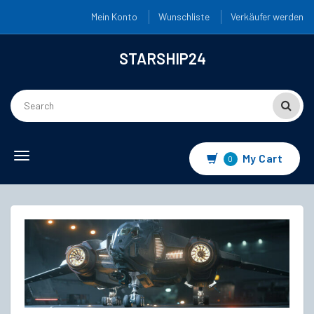
Mein Konto
Wunschliste
Verkäufer werden
STARSHIP24
Toggle
My Cart
0
navigation