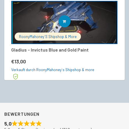
IN DEN WARENKORB
RoonyMahoney`s Shipshop & More
Gladius – Invictus Blue and Gold Paint
Va
€
13,00
€
Verkauft durch RoonyMahoney`s Shipshop & more
Ve
BEWERTUNGEN
5,0