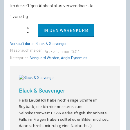
Im derzeitigen Alphastatus verwendbar: Ja
1 vorrätig
Vanguard
IN DEN WARENKORB
Warden
-
Anniversary
Verkauft durch Black & Scavenger
2016
Missbrauch melden
Artikelnummer:
19314
quantity
Kategorien:
Vanguard Warden
,
Aegis Dynamics
Black & Scavenger
Hallo Leute! Ich habe noch einige Schiffe im
Buyback, die ich hier meistens zum
Selbskostenwert + 12% Verkaufsgebühr anbiete.
Falls ihr Fragen haben solltet oder Bilder möchtet,
dann schreibt mir ruhig eine Nachricht. :)