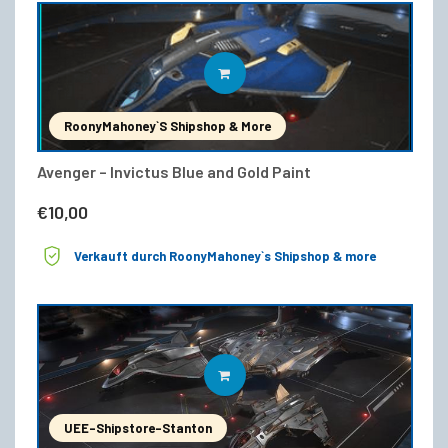
IN DEN WARENKORB
RoonyMahoney`s Shipshop & More
Avenger – Invictus Blue and Gold Paint
€
10,00
Verkauft durch RoonyMahoney`s Shipshop & more
IN DEN WARENKORB
UEE-Shipstore-Stanton