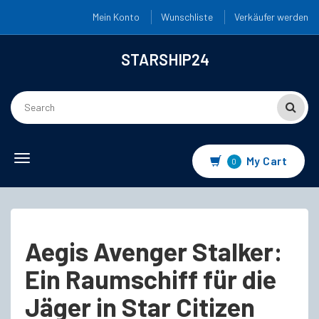
Mein Konto
Wunschliste
Verkäufer werden
STARSHIP24
Toggle
My Cart
0
navigation
Aegis Avenger Stalker:
Ein Raumschiff für die
Jäger in Star Citizen