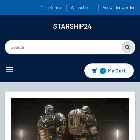
Mein Konto
Wunschliste
Verkäufer werden
STARSHIP24
Toggle
My Cart
0
navigation