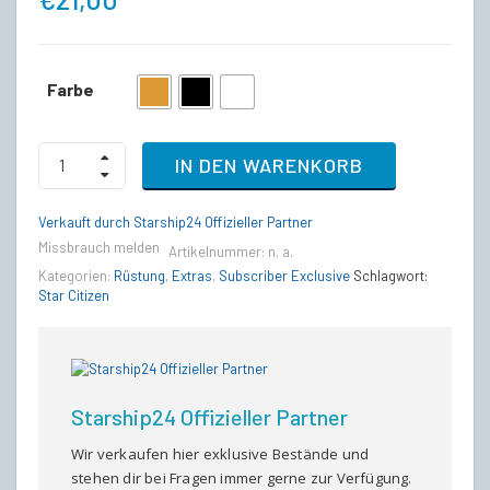
Farbe
Pembroke
IN DEN WARENKORB
RSI
Suit
(alle
Verkauft durch Starship24 Offizieller Partner
Varianten)
Missbrauch melden
quantity
Artikelnummer:
n. a.
Kategorien:
Rüstung
,
Extras
,
Subscriber Exclusive
Schlagwort:
Star Citizen
Starship24 Offizieller Partner
Wir verkaufen hier exklusive Bestände und
stehen dir bei Fragen immer gerne zur Verfügung.