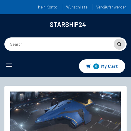
Mein Konto
Wunschliste
Verkäufer werden
STARSHIP24
Toggle
My Cart
0
navigation