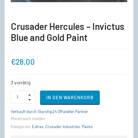
Crusader Hercules – Invictus
Blue and Gold Paint
€
28,00
3 vorrätig
Crusader
IN DEN WARENKORB
Hercules
-
Invictus
Verkauft durch Starship24 Offizieller Partner
Blue
Missbrauch melden
and
Gold
Kategorien:
Extras
,
Crusader Industries
,
Paints
Paint
quantity