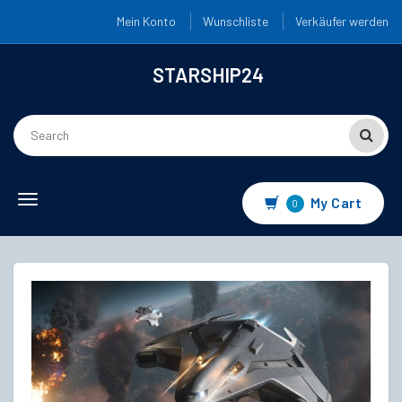
Mein Konto
Wunschliste
Verkäufer werden
STARSHIP24
Toggle
My Cart
0
navigation