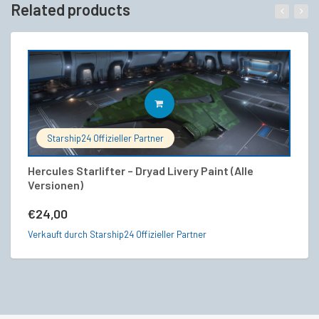
Related products
IN DEN WARENKORB
Starship24 Offizieller Partner
Hercules Starlifter – Dryad Livery Paint (Alle
C
Versionen)
C
€
24,00
€
Verkauft durch Starship24 Offizieller Partner
Ve