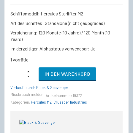
Schiffsmodell: Hercules Starlifter M2
Art des Schiffes: Standalone (nicht geupgraded)
Versicherung: 120 Monate (10 Jahre) / 120 Month (10
Years)
Im derzeitigen Alphastatus verwendbar: Ja
1 vorrätig
Standalone
IN DEN WARENKORB
Ship
-
Crusader
Verkauft durch Black & Scavenger
Hercules
Missbrauch melden
Artikelnummer:
19372
Starlifter
M2
Kategorien:
Hercules M2
,
Crusader Industries
-
IAE
2950
quantity