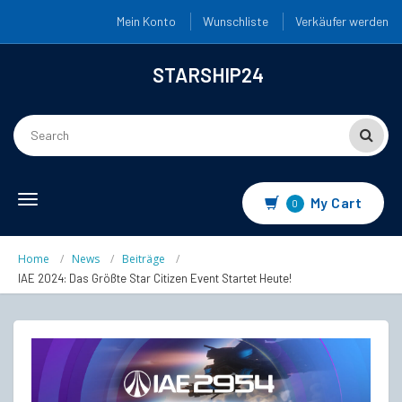
Mein Konto
Wunschliste
Verkäufer werden
STARSHIP24
Toggle
My Cart
0
navigation
Home
News
Beiträge
IAE 2024: Das Größte Star Citizen Event Startet Heute!