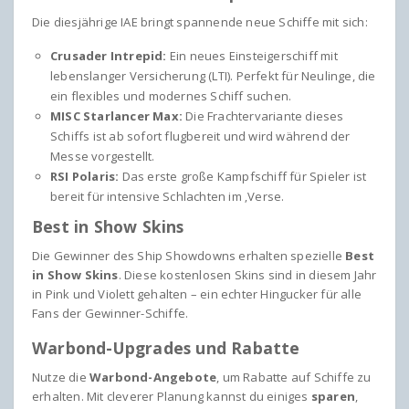
Die diesjährige IAE bringt spannende neue Schiffe mit sich:
Crusader Intrepid:
Ein neues Einsteigerschiff mit
lebenslanger Versicherung (LTI). Perfekt für Neulinge, die
ein flexibles und modernes Schiff suchen.
MISC Starlancer Max:
Die Frachtervariante dieses
Schiffs ist ab sofort flugbereit und wird während der
Messe vorgestellt.
RSI Polaris:
Das erste große Kampfschiff für Spieler ist
bereit für intensive Schlachten im ‚Verse.
Best in Show Skins
Die Gewinner des Ship Showdowns erhalten spezielle
Best
in Show Skins
. Diese kostenlosen Skins sind in diesem Jahr
in Pink und Violett gehalten – ein echter Hingucker für alle
Fans der Gewinner-Schiffe.
Warbond-Upgrades und Rabatte
Nutze die
Warbond-Angebote
, um Rabatte auf Schiffe zu
erhalten. Mit cleverer Planung kannst du einiges
sparen
,