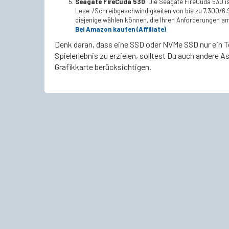
Seagate FireCuda 530
: Die Seagate FireCuda 530 i
Lese-/Schreibgeschwindigkeiten von bis zu 7.300/6.9
diejenige wählen können, die Ihren Anforderungen am
Bei Amazon kaufen (Affiliate)
Denk daran, dass eine SSD oder NVMe SSD nur ein T
Spielerlebnis zu erzielen, solltest Du auch andere
Grafikkarte berücksichtigen.