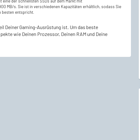
st eine der schnellsten SSDs auf dem Markt mit
00 MB/s. Sie ist in verschiedenen Kapazitäten erhältlich, sodass Sie
 besten entspricht.
eil Deiner Gaming-Ausrüstung ist. Um das beste
 Aspekte wie Deinen Prozessor, Deinen RAM und Deine