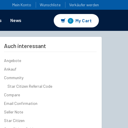
Mein Konto
Wunschliste
Verkäufer werden
s
News
My Cart
0
Auch interessant
Angebote
Ankauf
Community
Star Citizen Referral Code
Compare
Email Confirmation
Seller Note
Star Citizen