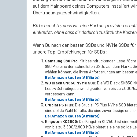
auf dem Mainboard deines Computers installiert wir
Übertragungsgeschwindigkeiten.
Bitte beachte, dass wir eine Partnerprovision erhal
einkaufst, ohne dass dir dadurch zusätzliche Kosten
Wenn Du nach den besten SSDs und NVMe SSDs für Sta
unsere Top-Empfehlungen für SSDs:
Samsung 980 Pro
: Mit beeindruckenden Lese-/Schr
980 Pro eine der schnellsten SSDs auf dem Markt. Sie
wählen können, die Ihren Anforderungen am besten e
Bei Amazon kaufen (Affiliate)
WD Black SN850 NVMe SSD
: Die WD Black SN850 NV
Lese-/Schreibgeschwindigkeiten von bis zu 7.000/5.30
verbessern kann.
Bei Amazon kaufen (Affiliate)
Crucial P5 Plus
: Die Crucial P5 Plus NVMe SSD biete
eine solide Wahl für alle, die eine zuverlässige und 
Bei Amazon kaufen (Affiliate)
Kingston KC2500
: Die Kingston KC2500 ist eine we
von bis zu 3.500/2.900 MB/s bietet sie eine solide Lei
Bei Amazon kaufen (Affiliate)