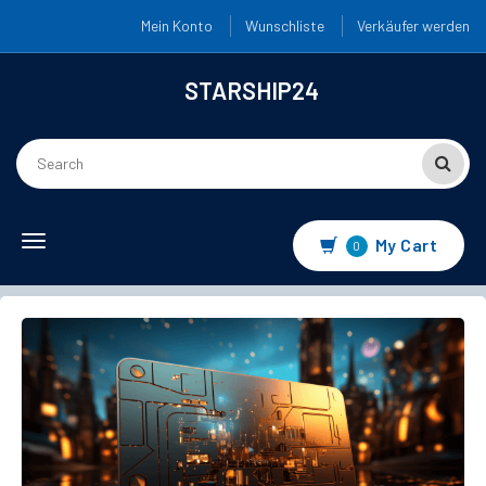
Mein Konto
Wunschliste
Verkäufer werden
STARSHIP24
Toggle
My Cart
0
navigation