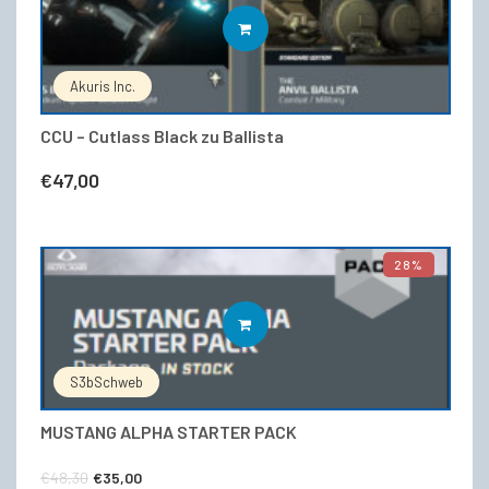
WEITERLESEN
Akuris Inc.
CCU – Cutlass Black zu Ballista
€
47,00
28%
WEITERLESEN
S3bSchweb
MUSTANG ALPHA STARTER PACK
Ursprünglicher
Aktueller
€
48,30
€
35,00