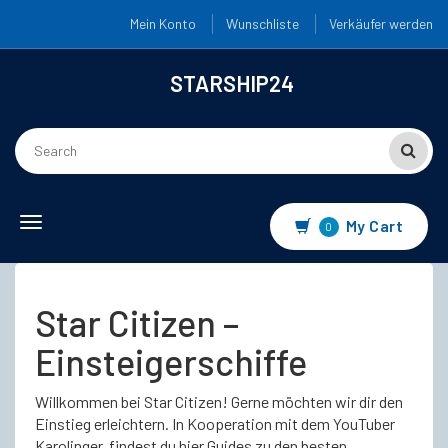
Mein Konto
Wunschliste
Verkäufer werden
STARSHIP24
Toggle
My Cart
0
navigation
Star Citizen –
Einsteigerschiffe
Willkommen bei Star Citizen! Gerne möchten wir dir den
Einstieg erleichtern. In Kooperation mit dem YouTuber
Karolinger, findest du hier Guides zu den besten