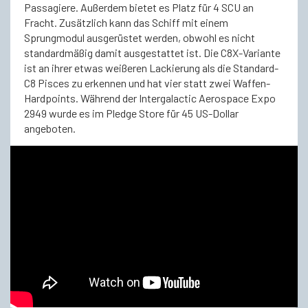
Passagiere. Außerdem bietet es Platz für 4 SCU an
Fracht. Zusätzlich kann das Schiff mit einem
Sprungmodul ausgerüstet werden, obwohl es nicht
standardmäßig damit ausgestattet ist. Die C8X-Variante
ist an ihrer etwas weißeren Lackierung als die Standard-
C8 Pisces zu erkennen und hat vier statt zwei Waffen-
Hardpoints. Während der Intergalactic Aerospace Expo
2949 wurde es im Pledge Store für 45 US-Dollar
angeboten.