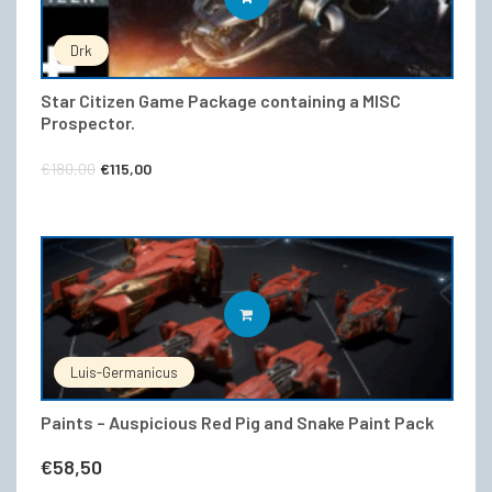
Drk
Star Citizen Game Package containing a MISC
Prospector.
Ursprünglicher
Aktueller
€
180,00
€
115,00
Preis
Preis
war:
ist:
€180,00
€115,00.
IN DEN WARENKORB
Luis-Germanicus
Paints – Auspicious Red Pig and Snake Paint Pack
€
58,50