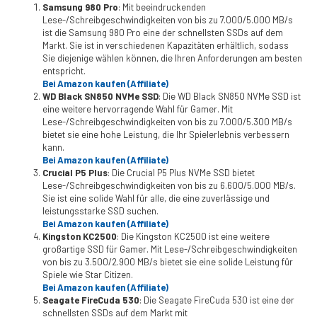
Samsung 980 Pro
: Mit beeindruckenden
Lese-/Schreibgeschwindigkeiten von bis zu 7.000/5.000 MB/s
ist die Samsung 980 Pro eine der schnellsten SSDs auf dem
Markt. Sie ist in verschiedenen Kapazitäten erhältlich, sodass
Sie diejenige wählen können, die Ihren Anforderungen am besten
entspricht.
Bei Amazon kaufen (Affiliate)
WD Black SN850 NVMe SSD
: Die WD Black SN850 NVMe SSD ist
eine weitere hervorragende Wahl für Gamer. Mit
Lese-/Schreibgeschwindigkeiten von bis zu 7.000/5.300 MB/s
bietet sie eine hohe Leistung, die Ihr Spielerlebnis verbessern
kann.
Bei Amazon kaufen (Affiliate)
Crucial P5 Plus
: Die Crucial P5 Plus NVMe SSD bietet
Lese-/Schreibgeschwindigkeiten von bis zu 6.600/5.000 MB/s.
Sie ist eine solide Wahl für alle, die eine zuverlässige und
leistungsstarke SSD suchen.
Bei Amazon kaufen (Affiliate)
Kingston KC2500
: Die Kingston KC2500 ist eine weitere
großartige SSD für Gamer. Mit Lese-/Schreibgeschwindigkeiten
von bis zu 3.500/2.900 MB/s bietet sie eine solide Leistung für
Spiele wie Star Citizen.
Bei Amazon kaufen (Affiliate)
Seagate FireCuda 530
: Die Seagate FireCuda 530 ist eine der
schnellsten SSDs auf dem Markt mit