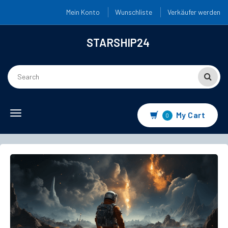
Mein Konto
Wunschliste
Verkäufer werden
STARSHIP24
Toggle
My Cart
0
navigation