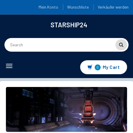
Mein Konto
Wunschliste
Verkäufer werden
STARSHIP24
Toggle
My Cart
0
navigation