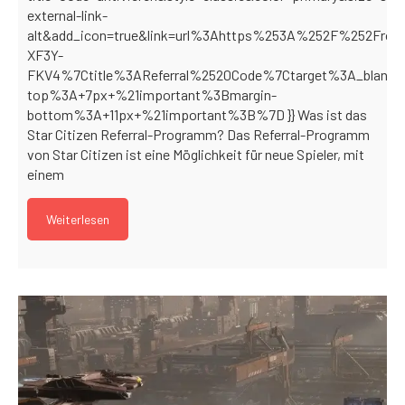
external-link-
alt&add_icon=true&link=url%3Ahttps%253A%252F%252Frobe
XF3Y-
FKV4%7Ctitle%3AReferral%2520Code%7Ctarget%3A_blank&
top%3A+7px+%21important%3Bmargin-
bottom%3A+11px+%21important%3B%7D }} Was ist das
Star Citizen Referral-Programm? Das Referral-Programm
von Star Citizen ist eine Möglichkeit für neue Spieler, mit
einem
Weiterlesen