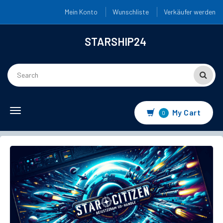
Mein Konto
Wunschliste
Verkäufer werden
STARSHIP24
Toggle
My Cart
0
navigation