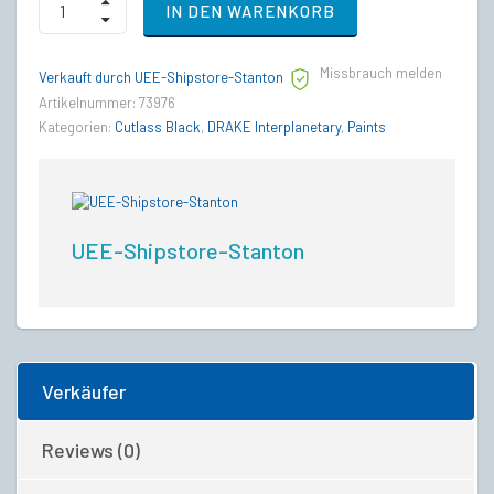
IN DEN WARENKORB
-
Cutlass
Black
Missbrauch melden
-
Verkauft durch UEE-Shipstore-Stanton
Skull
Artikelnummer:
73976
and
Kategorien:
Cutlass Black
,
DRAKE Interplanetary
,
Paints
Crossbones
Paint
quantity
UEE-Shipstore-Stanton
Verkäufer
Reviews (0)