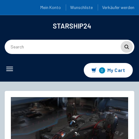
Mein Konto
Wunschliste
Verkäufer werden
STARSHIP24
Toggle
My Cart
0
navigation