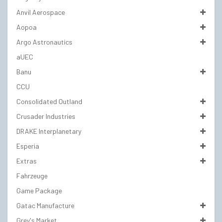
Anvil Aerospace
Aopoa
Argo Astronautics
aUEC
Banu
CCU
Consolidated Outland
Crusader Industries
DRAKE Interplanetary
Esperia
Extras
Fahrzeuge
Game Package
Gatac Manufacture
Grey's Market