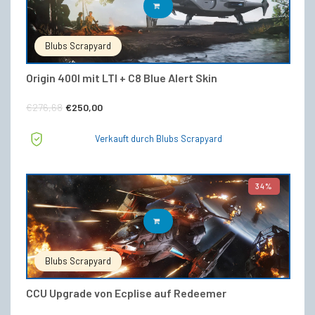
IN DEN WARENKORB
Blubs Scrapyard
Origin 400I mit LTI + C8 Blue Alert Skin
Ursprünglicher
Aktueller
€
276,68
€
250,00
Preis
Preis
Verkauft durch Blubs Scrapyard
war:
ist:
€276,68
€250,00.
34%
IN DEN WARENKORB
Blubs Scrapyard
CCU Upgrade von Ecplise auf Redeemer