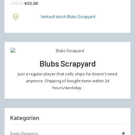
Ursprünglicher
Aktueller
€
33,21
€
22,00
Preis
Preis
Verkauft durch Blubs Scrapyard
war:
ist:
€33,21
€22,00.
Blubs Scrapyard
Just a regular player that sells ships he doesn't need
anymore. Shipping of bought items within 24
hours/workday.
Kategorien
Aegis Dynamics