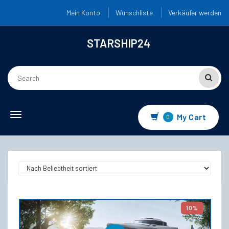
Mein Konto
Wunschliste
Verkäufer werden
STARSHIP24
Toggle navigation
My Cart
0
10%