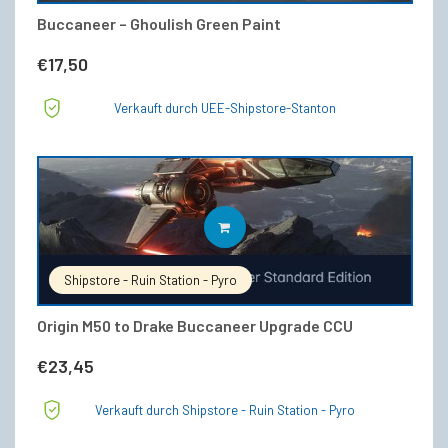
Buccaneer – Ghoulish Green Paint
€
17,50
Verkauft durch UEE-Shipstore-Stanton
IN DEN WARENKORB
Shipstore - Ruin Station - Pyro
Origin M50 to Drake Buccaneer Upgrade CCU
€
23,45
Verkauft durch Shipstore - Ruin Station - Pyro