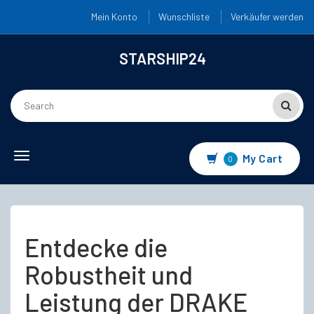
Mein Konto
Wunschliste
Verkäufer werden
STARSHIP24
Toggle
My Cart
0
navigation
Entdecke die
Robustheit und
Leistung der DRAKE