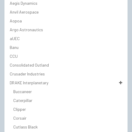
Aegis Dynamics
Anvil Aerospace
Aopoa
Argo Astronautics
aUEC
Banu
CCU
Consolidated Outland
Crusader Industries
DRAKE Interplanetary
Buccaneer
Caterpillar
Clipper
Corsair
Cutlass Black