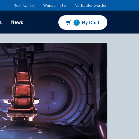
Mein Konto
Wunschliste
Verkäufer werden
s
News
My Cart
0
4