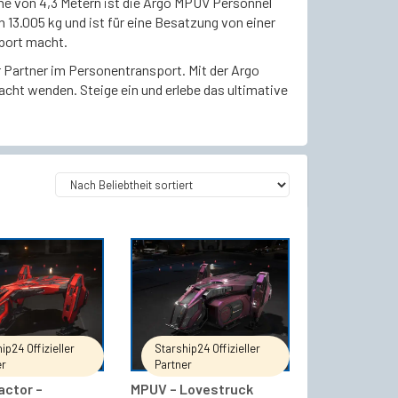
öhe von 4,3 Metern ist die Argo MPUV Personnel
13.005 kg und ist für eine Besatzung von einer
port macht.
r Partner im Personentransport. Mit der Argo
acht wenden. Steige ein und erlebe das ultimative
IN DEN WARENKORB
IN DEN WARENKORB
ip24 Offizieller
Starship24 Offizieller
er
Partner
actor –
MPUV – Lovestruck