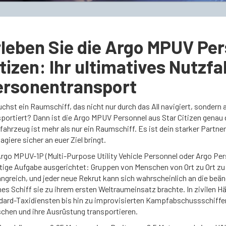
leben Sie die Argo MPUV Per
tizen: Ihr ultimatives Nutzf
ersonentransport
chst ein Raumschiff, das nicht nur durch das All navigiert, sondern 
sportiert? Dann ist die Argo MPUV Personnel aus Star Citizen genau 
ahrzeug ist mehr als nur ein Raumschiff. Es ist dein starker Partne
giere sicher an euer Ziel bringt.
rgo MPUV-1P (Multi-Purpose Utility Vehicle Personnel oder Argo Perso
tige Aufgabe ausgerichtet: Gruppen von Menschen von Ort zu Ort z
ngreich, und jeder neue Rekrut kann sich wahrscheinlich an die beä
es Schiff sie zu ihrem ersten Weltraumeinsatz brachte. In zivilen H
dard-Taxidiensten bis hin zu improvisierten Kampfabschussschiffen
chen und ihre Ausrüstung transportieren.