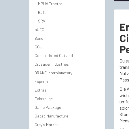
MPUV Tractor
Raft
SRV
Er
aUEC
Ci
Banu
P
CCU
Consolidated Outland
Du su
Crusader Industries
tran
DRAKE Interplanetary
Nutzf
Passa
Esperia
Die A
Extras
wich
Fahrzeuge
umfa
Game Package
solch
Stan
Gatac Manufacture
Mens
Grey's Market