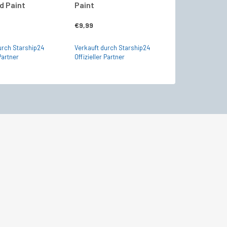
d Paint
Paint
€
9,99
urch Starship24
Verkauft durch Starship24
 Partner
Offizieller Partner