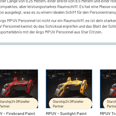
iner Länge von 9,25 Metern, einer Breite von 8,5 Metern und einer H
kompaktes, aber leistungsstarkes Raumschiff. Es hat eine Masse von 
on ausgelegt, was es zu einem idealen Schiff für den Personentrans
rgo MPUV Personnel ist nicht nur ein Raumschiff, es ist dein starke
 Personnel kannst du das Schicksal ergreifen und das Blatt der Schl
sporterlebnis mit der Argo MPUV Personnel aus Star Citizen.
IN DEN WARENKORB
IN DEN WARENKORB
Starship24 Offizieller
Starship24 Offizieller
Starsh
Partner
Partner
Partn
 – Firebrand Paint
MPUV – Sunlight Paint
MPUV Tr