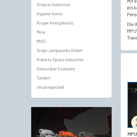
Mit e
Greycat Industrial
ein 
Ingame-Items
Pers
Kruger Intergalactic
Die A
MPUV
Mirai
Tran
MISC
Origin Jumpworks GmbH
Roberts Space Industries
Subscriber Exclusive
Tumbril
Uncategorized
MPUV