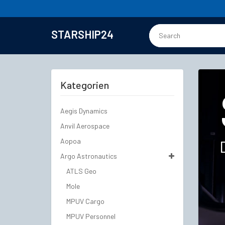
STARSHIP24
Kategorien
Aegis Dynamics
Anvil Aerospace
Aopoa
Argo Astronautics
ATLS Geo
Mole
MPUV Cargo
MPUV Personnel