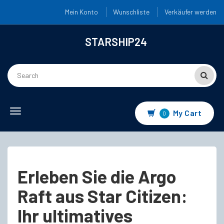
Mein Konto
Wunschliste
Verkäufer werden
STARSHIP24
Toggle
My Cart
0
navigation
Erleben Sie die Argo
Raft aus Star Citizen:
Ihr ultimatives