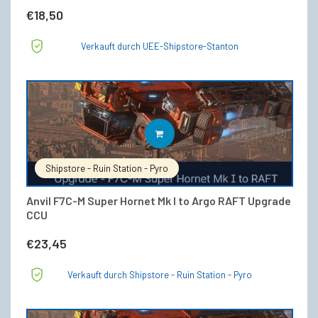
€
18,50
Verkauft durch UEE-Shipstore-Stanton
IN DEN WARENKORB
Shipstore - Ruin Station - Pyro
Anvil F7C-M Super Hornet Mk I to Argo RAFT Upgrade
CCU
€
23,45
Verkauft durch Shipstore - Ruin Station - Pyro