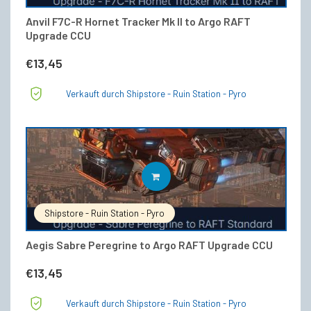
Anvil F7C-R Hornet Tracker Mk II to Argo RAFT
Upgrade CCU
€
13,45
Verkauft durch Shipstore - Ruin Station - Pyro
IN DEN WARENKORB
Shipstore - Ruin Station - Pyro
Aegis Sabre Peregrine to Argo RAFT Upgrade CCU
€
13,45
Verkauft durch Shipstore - Ruin Station - Pyro