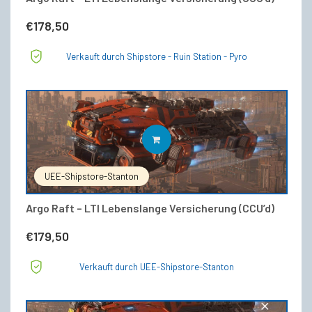
€
178,50
Verkauft durch Shipstore - Ruin Station - Pyro
IN DEN WARENKORB
UEE-Shipstore-Stanton
Argo Raft – LTI Lebenslange Versicherung (CCU’d)
€
179,50
Verkauft durch UEE-Shipstore-Stanton