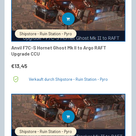
IN DEN WARENKORB
Shipstore - Ruin Station - Pyro
Anvil F7C-S Hornet Ghost Mk II to Argo RAFT
Upgrade CCU
€
13,45
Verkauft durch Shipstore - Ruin Station - Pyro
IN DEN WARENKORB
Shipstore - Ruin Station - Pyro