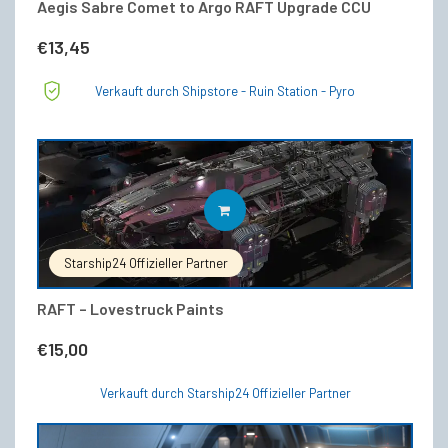
Aegis Sabre Comet to Argo RAFT Upgrade CCU
€
13,45
Verkauft durch Shipstore - Ruin Station - Pyro
IN DEN WARENKORB
Starship24 Offizieller Partner
RAFT – Lovestruck Paints
€
15,00
Verkauft durch Starship24 Offizieller Partner