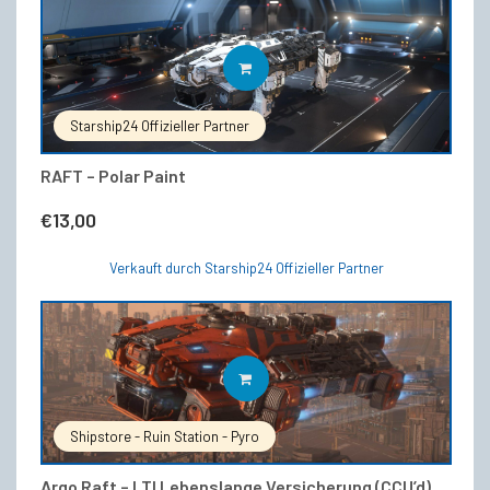
IN DEN WARENKORB
Starship24 Offizieller Partner
RAFT – Polar Paint
€
13,00
Verkauft durch Starship24 Offizieller Partner
IN DEN WARENKORB
Shipstore - Ruin Station - Pyro
Argo Raft – LTI Lebenslange Versicherung (CCU’d)