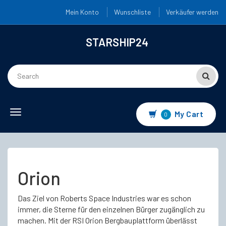
Mein Konto
Wunschliste
Verkäufer werden
STARSHIP24
Toggle
My Cart
0
navigation
Orion
Das Ziel von Roberts Space Industries war es schon
immer, die Sterne für den einzelnen Bürger zugänglich zu
machen. Mit der RSI Orion Bergbauplattform überlässt