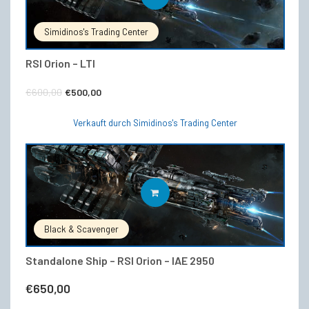
Simidinos's Trading Center
RSI Orion – LTI
Ursprünglicher
Aktueller
€
600,00
€
500,00
Preis
Preis
Verkauft durch Simidinos's Trading Center
war:
ist:
€600,00
€500,00.
IN DEN WARENKORB
Black & Scavenger
Standalone Ship – RSI Orion – IAE 2950
€
650,00