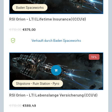
Baden Spaceworks
RSI Orion – LTI (Lifetime Insurance) (CCU’d)
Ursprünglicher
Aktueller
€
719,00
€
575,00
Preis
Preis
Verkauft durch Baden Spaceworks
war:
ist:
€719,00
€575,00.
19%
IN DEN WARENKORB
Shipstore - Ruin Station - Pyro
RSI Orion – LTI Lebenslange Versicherung (CCU’d)
Ursprünglicher
Aktueller
€
719,00
€
589,49