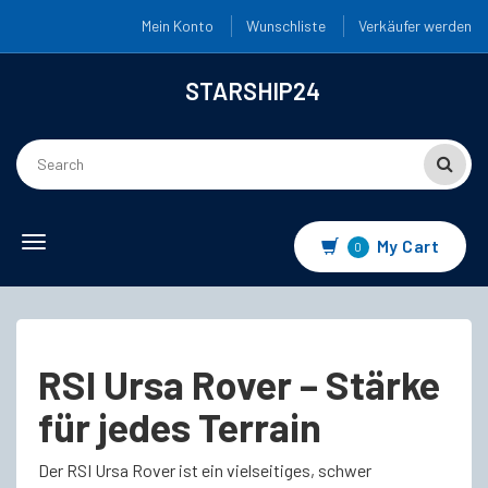
Mein Konto
Wunschliste
Verkäufer werden
STARSHIP24
Toggle
My Cart
0
navigation
RSI Ursa Rover – Stärke
für jedes Terrain
Der RSI Ursa Rover ist ein vielseitiges, schwer