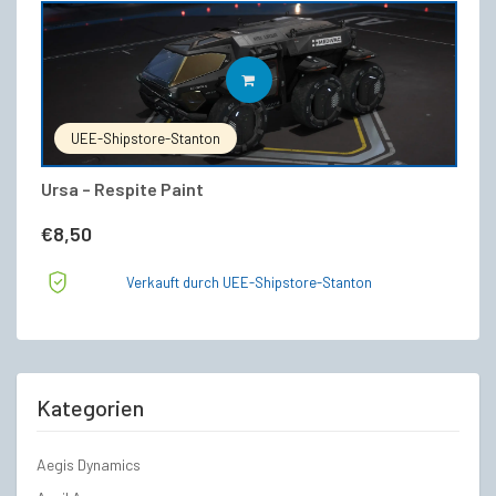
IN DEN WARENKORB
UEE-Shipstore-Stanton
Ursa – Respite Paint
€
8,50
Verkauft durch UEE-Shipstore-Stanton
Kategorien
Aegis Dynamics