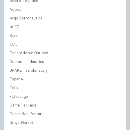
Anvil Aerospace
Aopoa
Argo Astronautics
aUEC
Banu
CCU
Consolidated Outland
Crusader Industries
DRAKE Interplanetary
Esperia
Extras
Fahrzeuge
Game Package
Gatac Manufacture
Grey's Market