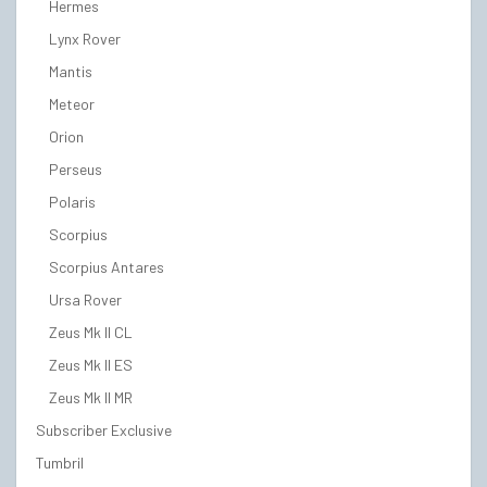
Hermes
Lynx Rover
Mantis
Meteor
Orion
Perseus
Polaris
Scorpius
Scorpius Antares
Ursa Rover
Zeus Mk II CL
Zeus Mk II ES
Zeus Mk II MR
Subscriber Exclusive
Tumbril