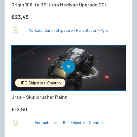
Origin 100i to RSI Ursa Medivac Upgrade CCU
€
23,45
Verkauft durch Shipstore - Ruin Station - Pyro
IN DEN WARENKORB
UEE-Shipstore-Stanton
Ursa – Skullcrusher Paint
€
12,50
Verkauft durch UEE-Shipstore-Stanton