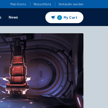
Mein Konto
Wunschliste
Verkäufer werden
s
News
My Cart
0
4