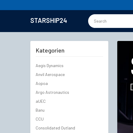
STARSHIP24
Kategorien
Aegis Dynamics
Anvil Aerospace
Aopoa
Argo Astronautics
aUEC
Banu
CCU
Consolidated Outland