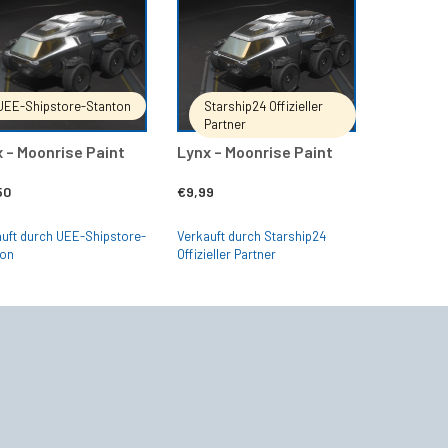
IN DEN WARENKORB
IN DEN WARENKORB
UEE-Shipstore-Stanton
Starship24 Offizieller
Partner
 – Moonrise Paint
Lynx – Moonrise Paint
50
€
9,99
uft durch UEE-Shipstore-
Verkauft durch Starship24
ton
Offizieller Partner