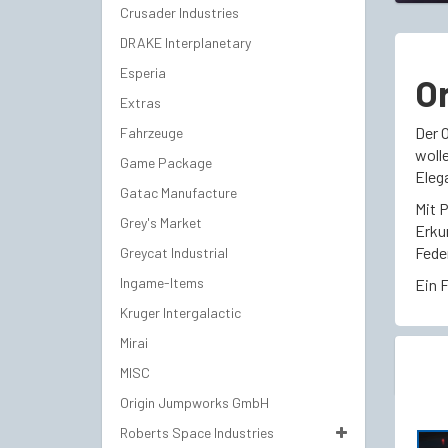
Crusader Industries
DRAKE Interplanetary
Esperia
Or
Extras
Der O
Fahrzeuge
woll
Game Package
Eleg
Gatac Manufacture
Mit 
Grey's Market
Erku
Fede
Greycat Industrial
Ingame-Items
Ein 
Kruger Intergalactic
Mirai
MISC
Origin Jumpworks GmbH
Roberts Space Industries