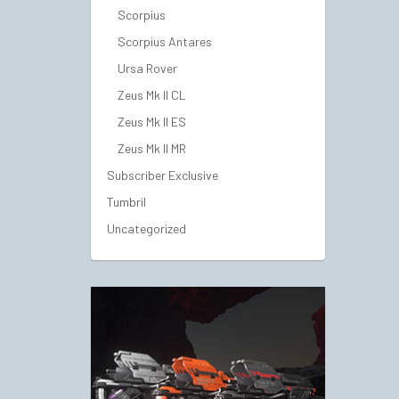
Scorpius
Scorpius Antares
Ursa Rover
Zeus Mk II CL
Zeus Mk II ES
Zeus Mk II MR
Subscriber Exclusive
Tumbril
Uncategorized