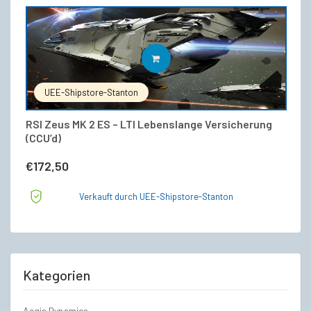
€209,00
€189,00.
IN DEN WARENKORB
UEE-Shipstore-Stanton
RSI Zeus MK 2 ES – LTI Lebenslange Versicherung
(CCU’d)
€
172,50
Verkauft durch UEE-Shipstore-Stanton
Kategorien
Aegis Dynamics