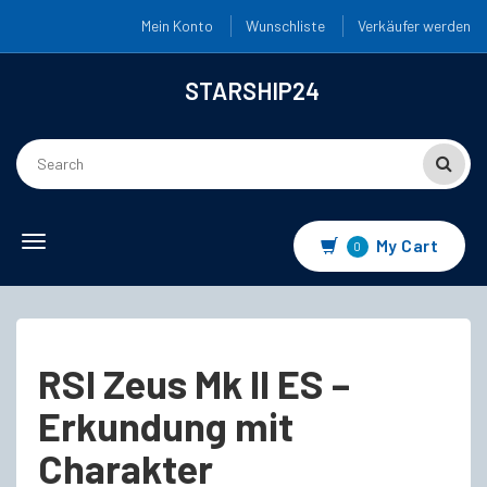
Mein Konto
Wunschliste
Verkäufer werden
STARSHIP24
Toggle
My Cart
0
navigation
RSI Zeus Mk II ES –
Erkundung mit
Charakter