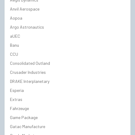
Anvil Aerospace
Aopoa
Argo Astronautics
aUEC
Banu
CCU
Consolidated Outland
Crusader Industries
DRAKE Interplanetary
Esperia
Extras
Fahrzeuge
Game Package
Gatac Manufacture