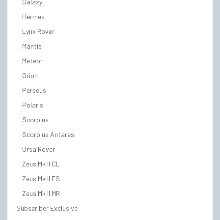
Galaxy
Hermes
Lynx Rover
Mantis
Meteor
Orion
Perseus
Polaris
Scorpius
Scorpius Antares
Ursa Rover
Zeus Mk II CL
Zeus Mk II ES
Zeus Mk II MR
Subscriber Exclusive