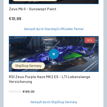
Zeus Mk II – Sunswept Paint
€
10,99
Verkauft durch Starship24 Offizieller Partner
10%
IN DEN WARENKORB
ShipShop Germany
RSI Zeus Purple Haze MK2 ES – LTI Lebenslange
Versicherung
Ursprünglicher
Aktueller
€
209,00
€
189,00
Preis
Preis
Verkauft durch ShipShop Germany
war:
ist: