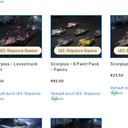
war:
ist:
ton
€254,00
€228,00.
IN DEN WARENKORB
IN DEN WARENKORB
UEE-Shipstore-Stanton
UEE-Shipstore-Stanton
UEE-S
pius – Lovestruck
Scorpius – 6 Paint Pack
Scorpius
t
– Paints
€
23,50
50
€
82,50
Verkauft d
Stanton
uft durch UEE-Shipstore-
Verkauft durch UEE-Shipstore-
ton
Stanton
IN DEN WARENKORB
IN DEN WARENKORB