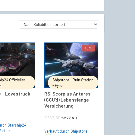
10%
IN DEN WARENKORB
IN DEN WARENKORB
ip24 Offizieller
Shipstore - Ruin Station
er
- Pyro
 – Lovestruck
RSI Scorpius Antares
(CCU’d) Lebenslange
Versicherung
Ursprünglicher
Aktueller
€
252,00
€
227,49
urch Starship24
Preis
Preis
 Partner
Verkauft durch Shipstore -