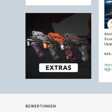
Anvi
Sco
Upg
€
23,
Verka
Ruin 
BEWERTUNGEN