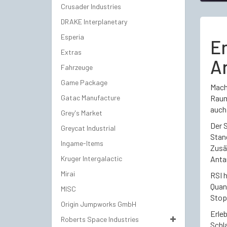
Crusader Industries
DRAKE Interplanetary
Esperia
E
Extras
An
Fahrzeuge
Game Package
Mache
Gatac Manufacture
Raum
auch
Grey's Market
Der 
Greycat Industrial
Stan
Ingame-Items
Zusä
Kruger Intergalactic
Antar
Mirai
RSI h
Quan
MISC
Stop
Origin Jumpworks GmbH
Erleb
Roberts Space Industries
Schl