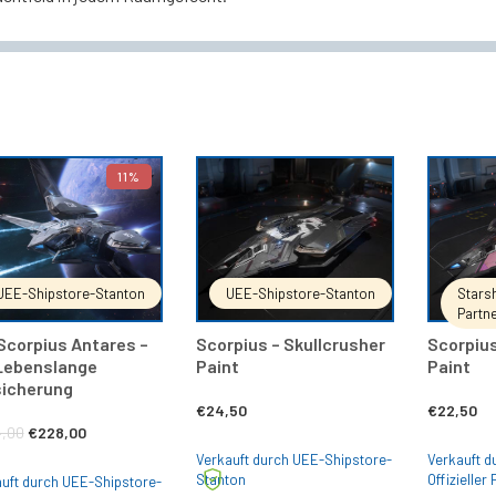
11%
IN DEN WARENKORB
IN DEN WARENKORB
UEE-Shipstore-Stanton
UEE-Shipstore-Stanton
Starsh
Partn
Scorpius Antares –
Scorpius – Skullcrusher
Scorpius
 Lebenslange
Paint
Paint
sicherung
€
24,50
€
22,50
Ursprünglicher
Aktueller
,00
€
228,00
Verkauft durch UEE-Shipstore-
Verkauft d
Preis
Preis
Stanton
Offizieller
uft durch UEE-Shipstore-