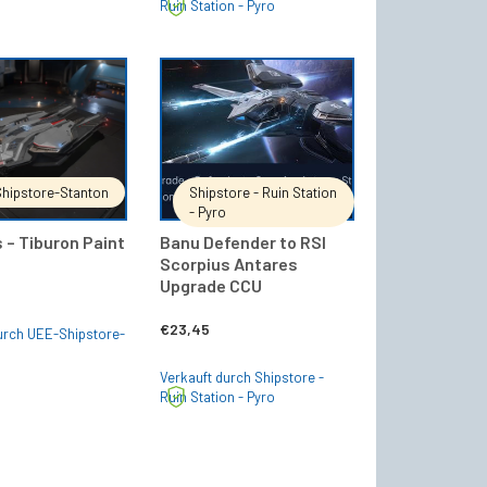
war:
ist:
Ruin Station - Pyro
€252,00
€227,49.
IN DEN WARENKORB
IN DEN WARENKORB
hipstore-Stanton
Shipstore - Ruin Station
- Pyro
 – Tiburon Paint
Banu Defender to RSI
Scorpius Antares
Upgrade CCU
€
23,45
urch UEE-Shipstore-
Verkauft durch Shipstore -
Ruin Station - Pyro