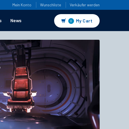
Mein Konto
Wunschliste
Verkäufer werden
s
News
My Cart
0
4