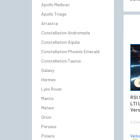
Apollo Medivac
Apollo Triage
Arrastra
Constellation Andromeda
Constellation Aquila
Constellation Phoenix Emerald
Constellation Taurus
Galaxy
Hermes
Lynx Rover
RSI 
Mantis
LTI
Meteor
Ver
Orion
€
254
Perseus
Polaris
Verka