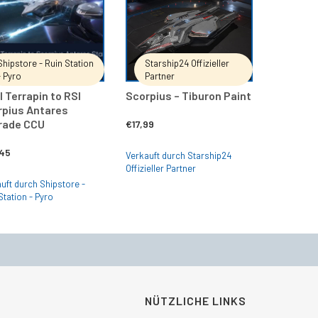
Shipstore - Ruin Station
Starship24 Offizieller
- Pyro
Partner
l Terrapin to RSI
Scorpius – Tiburon Paint
rpius Antares
rade CCU
€
17,99
45
Verkauft durch Starship24
Offizieller Partner
uft durch Shipstore -
Station - Pyro
NÜTZLICHE LINKS