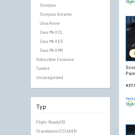
Stan
Scorpius
Scorpius Antares
Ursa Rover
Zeus Mk II CL
Zeus Mk II ES
Zeus Mk II MR
Subscriber Exclusive
Scor
Tumbril
Pain
Uncategorized
€
27,
Verka
Stan
Typ
Flight-Ready
(1)
Standalone (CCUd)
(1)