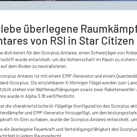
rlebe überlegene Raumkämpf
tares von RSI in Star Citizen
 dich bereit für den Scorpius Antares, einen Schwerjäger von Robert
schiff wurde entwickelt, um die Vorherrschaft im Raum zu sichern
 auf dem Boden zu neutralisieren.
Scorpius Antares ist mit einem EMP-Generator und einem Quantendäm
dard-Scorpius. Die einziehbaren X-förmigen Flügel werden zum Land
tzlich stehen vier Waffenaufhängungen sowie zwei Raketenwerfer-
es wurde in Alpha 3.18 veröffentlicht.
at die charakteristische bi-flügelige Konfiguration des Scorpius a
tendämpfer und EMP-Generator hinzugefügt, um den leistungsstarken
pkraft im Sinn zu haben, wurde der Scorpius Antares entwickelt, um
e die überlegene Feuerkraft und Verteidigungsfähigkeit des Scorpius
achtfeld in jedem Raumgefecht.