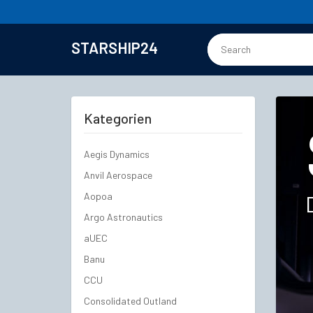
STARSHIP24
Kategorien
Aegis Dynamics
Anvil Aerospace
Aopoa
Argo Astronautics
aUEC
Banu
CCU
Consolidated Outland