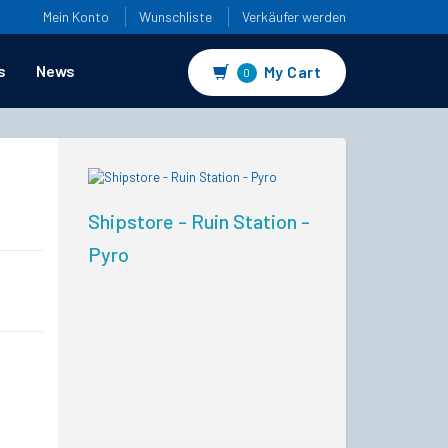
Mein Konto
Wunschliste
Verkäufer werden
s
News
My Cart
0
Shipstore - Ruin Station -
Pyro