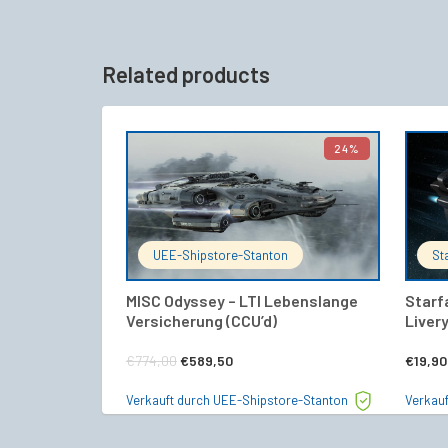
Related products
24%
IN DEN WARENKORB
UEE-Shipstore-Stanton
St
MISC Odyssey – LTI Lebenslange
Starf
Versicherung (CCU’d)
Liver
Ursprünglicher
Aktueller
€
774,00
€
589,50
€
19,90
Preis
Preis
Verkauft durch UEE-Shipstore-Stanton
Verkauf
war:
ist: