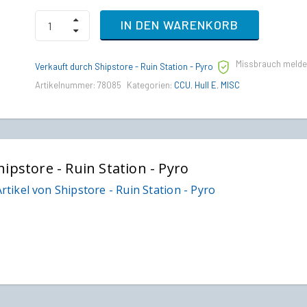
MISC
IN DEN WARENKORB
Odyssey
to
MISC
Missbrauch meld
Hull
Verkauft durch Shipstore - Ruin Station - Pyro
E
Artikelnummer:
78085
Kategorien:
CCU
,
Hull E
,
MISC
Upgrade
CCU
quantity
hipstore - Ruin Station - Pyro
rtikel von Shipstore - Ruin Station - Pyro