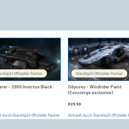
IN DEN WARENKORB
IN DEN 
arship24 Offizieller Partner
Starship24 Offizieller Partner
arer – 2950 Invictus Black
Odyssey – Windrider Paint
y
(Concierge exclusive)
€
29,99
t durch Starship24 Offizieller Partner
Verkauft durch Starship24 Offizieller 