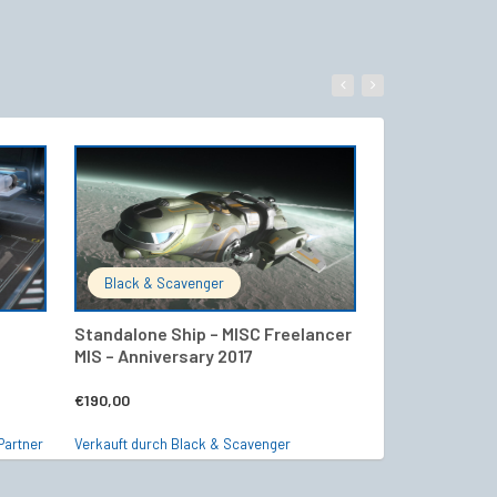
WARENKORB
IN DEN WARENKORB
Black & Scavenger
Starship24 Of
Standalone Ship – MISC Freelancer
Fury – Black S
MIS – Anniversary 2017
€
10,99
€
190,00
Verkauft durch Sta
Partner
Verkauft durch Black & Scavenger