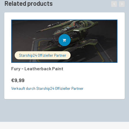
Related products
IN DEN WARENKORB
Starship24 Offizieller Partner
Fury – Leatherback Paint
Re
€
9,99
€
Verkauft durch Starship24 Offizieller Partner
Ve