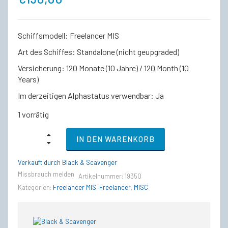
Schiffsmodell: Freelancer MIS
Art des Schiffes: Standalone (nicht geupgraded)
Versicherung: 120 Monate (10 Jahre) / 120 Month (10
Years)
Im derzeitigen Alphastatus verwendbar: Ja
1 vorrätig
Standalone
IN DEN WARENKORB
Ship
-
MISC
Verkauft durch Black & Scavenger
Freelancer
Missbrauch melden
Artikelnummer:
19350
MIS
-
Kategorien:
Freelancer MIS
,
Freelancer
,
MISC
IAE
2950
quantity