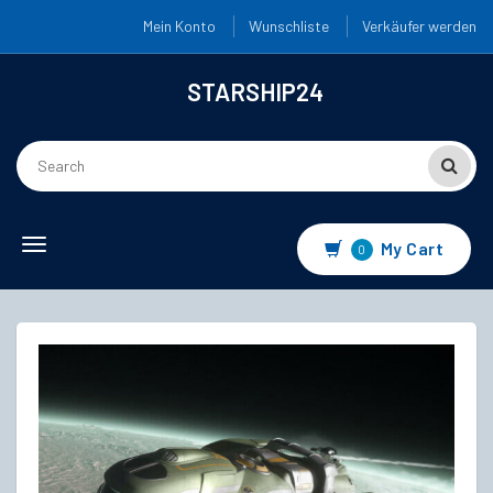
Mein Konto
Wunschliste
Verkäufer werden
STARSHIP24
Toggle
My Cart
0
navigation