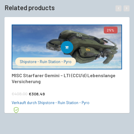
Related products
25%
IN DEN WARENKORB
Shipstore - Ruin Station - Pyro
MISC Starfarer Gemini – LTI (CCU’d) Lebenslange
M
Versicherung
V
Ursprünglicher
Aktueller
€
408,00
€
308,49
€
Preis
Preis
Verkauft durch Shipstore - Ruin Station - Pyro
Ve
war:
ist:
€408,00
€308,49.