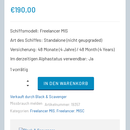
€
190,00
Schiffsmodell: Freelancer MIS
Art des Schiffes: Standalone (nicht geupgraded)
Versicherung: 48 Monate (4 Jahre) / 48 Month (4 Years)
Im derzeitigen Alphastatus verwendbar: Ja
1 vorrätig
Standalone
IN DEN WARENKORB
Ship
-
MISC
Verkauft durch Black & Scavenger
Freelancer
Missbrauch melden
Artikelnummer:
19357
MIS
-
Kategorien:
Freelancer MIS
,
Freelancer
,
MISC
Anniversary
2016
quantity