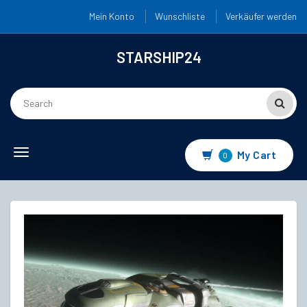
Mein Konto
Wunschliste
Verkäufer werden
STARSHIP24
Toggle
My Cart
0
navigation