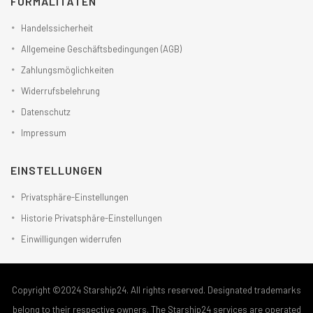
FORMALITÄTEN
Handelssicherheit
Allgemeine Geschäftsbedingungen (AGB)
Zahlungsmöglichkeiten
Widerrufsbelehrung
Datenschutz
Impressum
EINSTELLUNGEN
Privatsphäre-Einstellungen
Historie Privatsphäre-Einstellungen
Einwilligungen widerrufen
Copyright ©2024 Starship24. All rights reserved. Designated trademarks
belong to their respective owners. The Starship24 services are operated