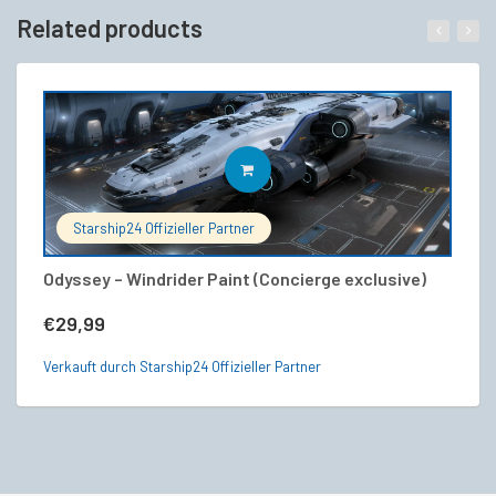
Related products
IN DEN WARENKORB
Starship24 Offizieller Partner
Odyssey – Windrider Paint (Concierge exclusive)
St
A
€
29,99
€
Verkauft durch Starship24 Offizieller Partner
Ve