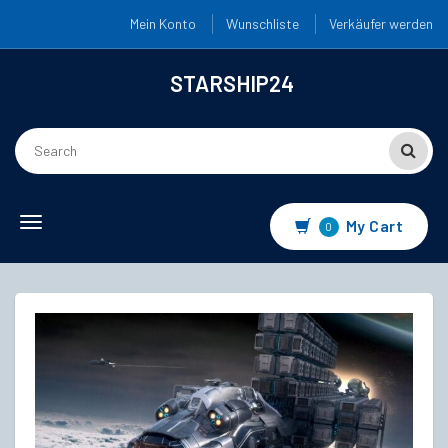
Mein Konto
Wunschliste
Verkäufer werden
STARSHIP24
Toggle
My Cart
0
navigation