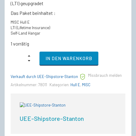
(LTI) geupgradet
€768,00
€558,00.
Das Paket beinhaltet :
MISC Hull E
LTI (Lifetime Insurance)
Self-Land Hangar
1 vorrätig
MISC
IN DEN WARENKORB
Hull
E
-
Missbrauch melden
LTI
Verkauft durch UEE-Shipstore-Stanton
Lebenslange
Artikelnummer:
78011
Kategorien:
Hull E
,
MISC
Versicherung
(CCU’d)
quantity
UEE-Shipstore-Stanton