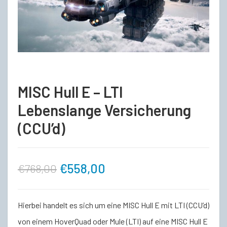
MISC Hull E – LTI
Lebenslange Versicherung
(CCU’d)
Ursprünglicher
Aktueller
€
558,00
€
768,00
Preis
Preis
Hierbei handelt es sich um eine MISC Hull E mit LTI (CCU’d)
war:
ist:
von einem HoverQuad oder Mule (LTI) auf eine MISC Hull E