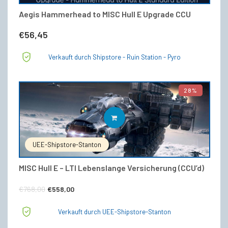
Aegis Hammerhead to MISC Hull E Upgrade CCU
€
56,45
Verkauft durch Shipstore - Ruin Station - Pyro
28%
IN DEN WARENKORB
UEE-Shipstore-Stanton
MISC Hull E – LTI Lebenslange Versicherung (CCU’d)
Ursprünglicher
Aktueller
€
768,00
€
558,00
Preis
Preis
Verkauft durch UEE-Shipstore-Stanton
war:
ist: