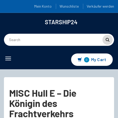
Mein Konto
Wunschliste
Verkäufer werden
STARSHIP24
Toggle
My Cart
0
navigation
MISC Hull E – Die
Königin des
Frachtverkehrs