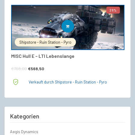
€768,00
€558,00.
26%
IN DEN WARENKORB
Shipstore - Ruin Station - Pyro
MISC Hull E – LTI Lebenslange
Ursprünglicher
Aktueller
€
768,00
€
568,50
Preis
Preis
Verkauft durch Shipstore - Ruin Station - Pyro
war:
ist:
€768,00
€568,50.
Kategorien
Aegis Dynamics