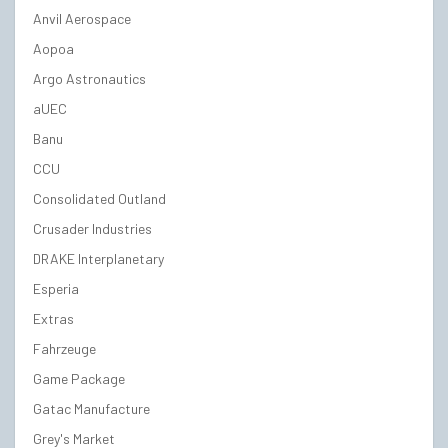
Anvil Aerospace
Aopoa
Argo Astronautics
aUEC
Banu
CCU
Consolidated Outland
Crusader Industries
DRAKE Interplanetary
Esperia
Extras
Fahrzeuge
Game Package
Gatac Manufacture
Grey's Market