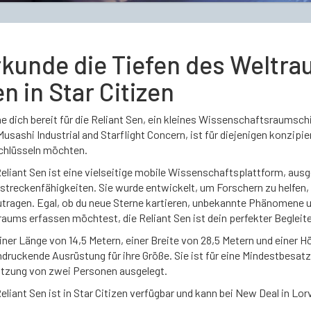
kunde die Tiefen des Weltrau
n in Star Citizen
 dich bereit für die Reliant Sen, ein kleines Wissenschaftsraumschif
usashi Industrial and Starflight Concern, ist für diejenigen konzip
chlüsseln möchten.
eliant Sen ist eine vielseitige mobile Wissenschaftsplattform, ausg
streckenfähigkeiten. Sie wurde entwickelt, um Forschern zu helfen,
utragen. Egal, ob du neue Sterne kartieren, unbekannte Phänomene u
aums erfassen möchtest, die Reliant Sen ist dein perfekter Begleite
iner Länge von 14,5 Metern, einer Breite von 28,5 Metern und einer H
ndruckende Ausrüstung für ihre Größe. Sie ist für eine Mindestbesa
tzung von zwei Personen ausgelegt.
eliant Sen ist in Star Citizen verfügbar und kann bei New Deal in Lo