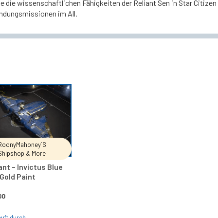
e die wissenschaftlichen Fähigkeiten der Reliant Sen in Star Citize
ndungsmissionen im All.
IN DEN WARENKORB
RoonyMahoney`s
Shipshop & More
ant – Invictus Blue
Gold Paint
00
uft durch