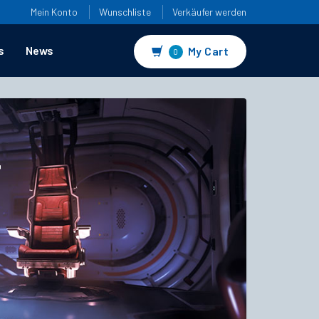
Mein Konto
Wunschliste
Verkäufer werden
s
News
My Cart
0
4