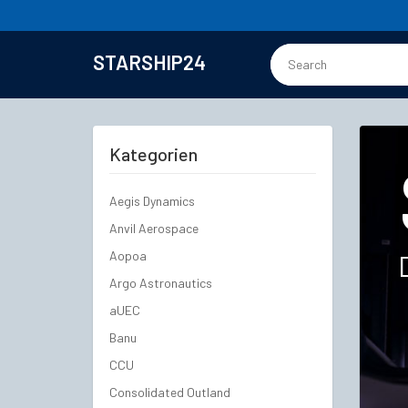
STARSHIP24
Kategorien
Aegis Dynamics
Anvil Aerospace
Aopoa
Argo Astronautics
aUEC
Banu
CCU
Consolidated Outland