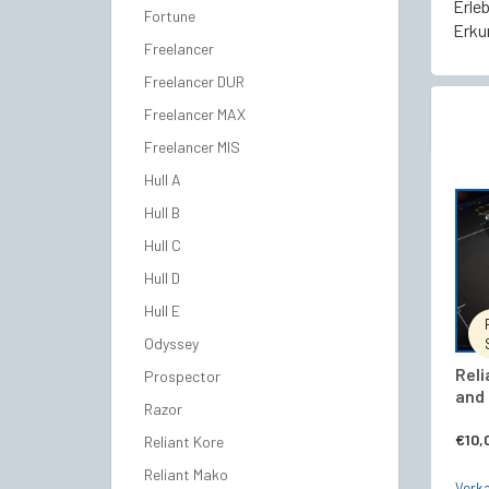
Erleb
Fortune
Erku
Freelancer
Freelancer DUR
Freelancer MAX
Freelancer MIS
Hull A
Hull B
Hull C
Hull D
Hull E
Odyssey
Reli
Prospector
and 
Razor
€
10,
Reliant Kore
Reliant Mako
Verka