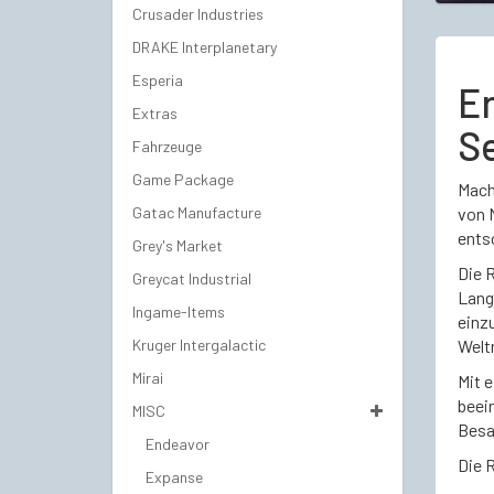
Crusader Industries
DRAKE Interplanetary
Esperia
Er
Extras
Se
Fahrzeuge
Game Package
Mache
Gatac Manufacture
von M
ents
Grey's Market
Die R
Greycat Industrial
Lang
Ingame-Items
einz
Kruger Intergalactic
Weltr
Mirai
Mit e
beei
MISC
Besa
Endeavor
Die R
Expanse