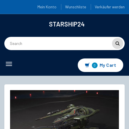
Mein Konto
Wunschliste
Verkäufer werden
STARSHIP24
Toggle
My Cart
0
navigation