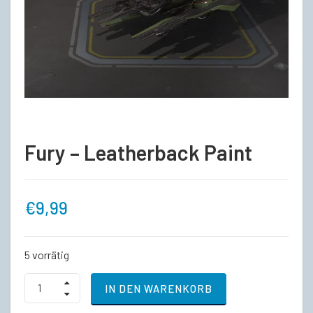
Fury – Leatherback Paint
€
9,99
5 vorrätig
Fury
IN DEN WARENKORB
-
Leatherback