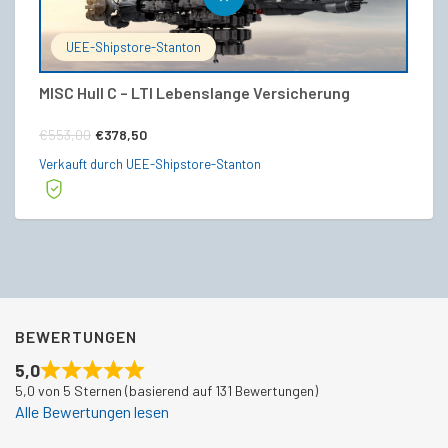
UEE-Shipstore-Stanton
MISC Hull C – LTI Lebenslange Versicherung
Pu
Ursprünglicher
Aktueller
€
€
553,00
€
378,50
Preis
Preis
Ve
Verkauft durch UEE-Shipstore-Stanton
war:
ist:
€553,00
€378,50.
BEWERTUNGEN
5,0
5,0 von 5 Sternen (basierend auf 131 Bewertungen)
Alle Bewertungen lesen