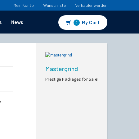
Mein Konto
Wunschliste
Verkäufer werden
s
News
My Cart
0
Mastergrind
Prestige Packages for Sale!
k.