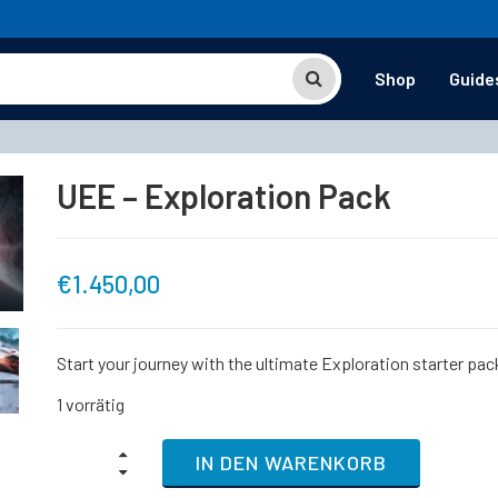
Shop
Guide
UEE – Exploration Pack
€
1.450,00
Start your journey with the ultimate Exploration starter pac
1 vorrätig
UEE
IN DEN WARENKORB
-
Exploration