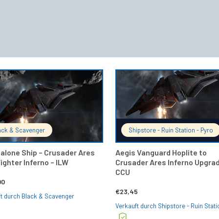
IN DEN WARENKORB
IN DEN 
ack & Scavenger
Shipstore - Ruin Station - Pyro
alone Ship – Crusader Ares
Aegis Vanguard Hoplite to
ighter Inferno – ILW
Crusader Ares Inferno Upgra
CCU
00
€
23,45
t durch Black & Scavenger
Verkauft durch Shipstore - Ruin Stati