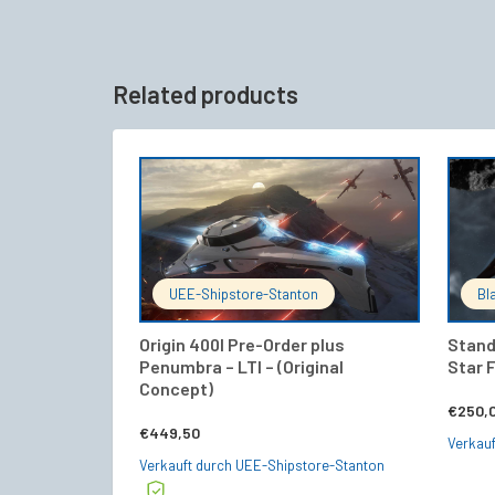
Related products
IN DEN WARENKORB
UEE-Shipstore-Stanton
Bl
Origin 400I Pre-Order plus
Stand
Penumbra – LTI – (Original
Star F
Concept)
€
250,
€
449,50
Verkauf
Verkauft durch UEE-Shipstore-Stanton