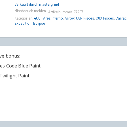
Pack
Verkauft durch mastergrind
quantity
Missbrauch melden
Artikelnummer:
77297
Kategorien:
400i
,
Ares Inferno
,
Arrow
,
C8R Pisces
,
C8X Pisces
,
Carrac
Expedition
,
Eclipse
ive bonus:
ces Code Blue Paint
Twilight Paint