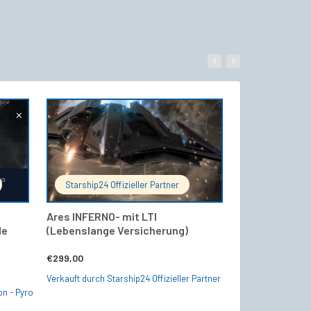
WARENKORB
IN DEN WARENKORB
Starship24 Offizieller Partner
Shipstore - R
Ares INFERNO- mit LTI
Origin 400I – 
de
(Lebenslange Versicherung)
Versicherung
Ursprün
€
299,00
€
300,00
€
239,4
Preis
Verkauft durch Starship24 Offizieller Partner
Verkauft durch Shi
on - Pyro
war: